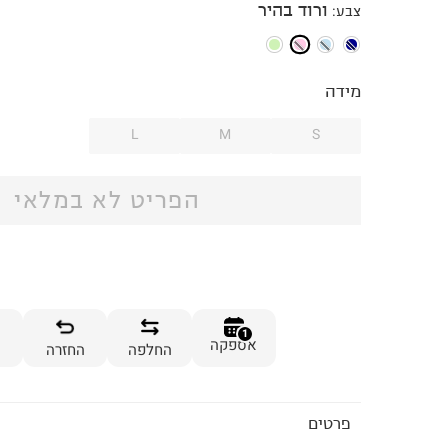
ורוד בהיר
צבע
:
מידה
L
M
S
הפריט לא במלאי
1
אספקה
החלפה
החזרה
פרטים