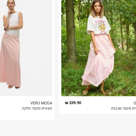
רות באתר בלבד
 בלבד. לא ניתן
239.90 ₪
VERO MODA
O
ת מקסי שכבות
חצאית מקסי חלקה