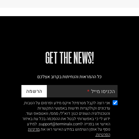
!GET THE NEWS
כל ההמראות והנחיתות בקרוב אצלכם
הרשמה
הכניסו מייל
אני רוצה לקבל מטרמינל איקס מידע ופרסום על הטבות,
עדכונים וקולקציות חדשות באמצעי התקשרות
והטכנולוגיה השונים כגון: דוא"ל/ סמס/ וואטסאפ ועוד.
ידוע לי כי באפשרותי לבטל את ההסכמה בכל עת באיזור
האישי או בפנייה לsupport@terminalx.com. למידע
נוסף על אופן השימוש במידע האישי ראו את
מדיניות
הפרטיות.