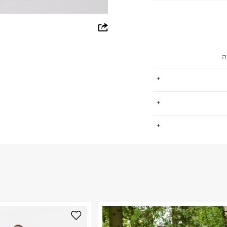
whatsapp
facebook
ה
pinterest
copy link
יוצאות דופן
.
 טוויסט עיצובי עם
 מצומצמות על מנת
.
החזרות / החלפות בקליק עם שליח עד הבית ב-14.9 ₪ (במקום ב-19.9
 ללחוץ כאן
.
ום.
למידע נא ללחוץ
נא על גבי החבילה