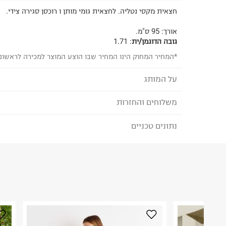
חצאית מקסי נטליה. לחצאית גומי מותן ו רוכסן סגירה צידי.
אורך: 95 ס"מ.
גובה הדוגמן/ית
:
1.71
*המחיר המחוק הינו המחיר שבו הוצע המוצר למכירה לראשונ
על המותג
משלוחים והחזרות
YANGA - יאנגה
מותג אופנה ישראלי לנשים המציע קולקציות עדכניות ו
נתונים טכניים
לבחירת בשיטת המשלוח המתאימה לכם,
נא ללחוץ כאן
שיעניקו מראה ייחודי, נשי ומדויק, בזכות פריטים בעלי
הזמנתם והתחרטתם?
התמקדות בפרטים הקטנים. הפריטים מגיעים בסדרות
שכל אישה תרגיש יחידה ומיוחדת כשהיא לובשת יאנגה
הרכב בד/חומר
:
100%polyester
₪) לזמן מוגבל! חינם בהזמנות מעל 500 ₪.
לפרטים נא
ארץ ייצור
:
סין
ניתן גם להחזיר את החבילה דרך דואר ישראל ללא תשל
הוראות כביסה
כאן
.
לפני החזרת החבילה, חשוב להדביק את מדבקת הגוביי