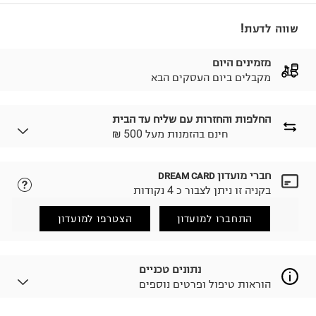
שווה לדעת!
מזמינים היום
מקבלים ביום העסקים הבא
החלפות והחזרות עם שליח עד הבית
₪ חינם בהזמנות מעל 500
חברי מועדון
DREAM CARD
לבחירת בשיטת המשלוח המתאימה לכם,
נא ללחוץ כאן.
בקניה זו ניתן לצבור כ 4 נקודות
הזמנתם והתחרטתם?
החזרות / החלפות בקליק עם שליח עד הבית ב-14.9 ₪
התחברו למועדון
הצטרפו למועדון
(במקום ב-19.9 ₪) לזמן מוגבל! חינם בהזמנות מעל 500 ₪.
לפרטים נא ללחוץ כאן
.
ניתן גם להחזיר את החבילה דרך דואר ישראל ללא תשלום.
נתונים טכניים
למידע נא ללחוץ כאן
.
הוראות טיפול ופרטים נוספים
לפני החזרת החבילה, חשוב להדביק את מדבקת הגוביינא על
גבי החבילה במקום בו הודבקה הכתובת שלכם.
פריטים שבירים יש להחזיר עם שליח דרך ממשק ההחזרות