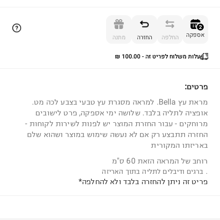
הוספה לסל
2
אספקה
החלפה
החזרה
מתנה
עלות משלוח לפריט זה - ⁦₪ 100.00⁩
2
פרטים:
מראת עץ Bella. למראה מסגרת עץ טבעי בצבע לכה מט.
אופציה לתליה בלבד. שלושה ימי אספקה, פרט לישובים
מרוחקים - עבור החזרת המוצר יש לפנות לשירות לקוחות -
החזרה תתבצע רק אם לא נעשה שימוש במוצר ושהוא שלם
באריזתו המקורית
רוחב של המראה הזאת 60 ס"מ
. ברגים ודיבלים לתליה בתוך האריזה
פריט זה ניתן להחזרה בלבד ולא להחלפה*