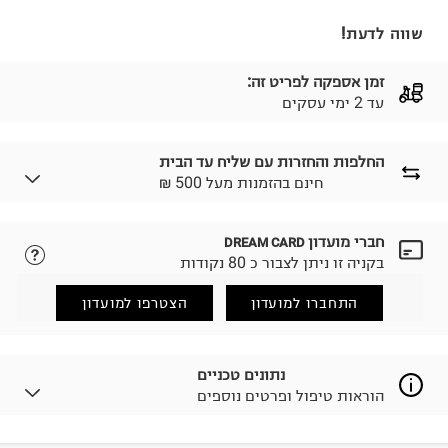
שווה לדעת!
זמן אספקה לפריט זה:
עד 2 ימי עסקים
החלפות והחזרות עם שליח עד הבית
₪ חינם בהזמנות מעל 500
חברי מועדון
DREAM CARD
לבחירת בשיטת המשלוח המתאימה לכם,
נא ללחוץ כאן.
בקניה זו ניתן לצבור כ 80 נקודות
הזמנתם והתחרטתם?
החזרות / החלפות בקליק עם שליח עד הבית ב-14.9 ₪
התחברו למועדון
הצטרפו למועדון
(במקום ב-19.9 ₪) לזמן מוגבל! חינם בהזמנות מעל 500 ₪.
לפרטים נא ללחוץ כאן
.
ניתן גם להחזיר את החבילה דרך דואר ישראל ללא תשלום.
נתונים טכניים
למידע נא ללחוץ כאן
.
הוראות טיפול ופרטים נוספים
לפני החזרת החבילה, חשוב להדביק את מדבקת הגוביינא על
גבי החבילה במקום בו הודבקה הכתובת שלכם.
פריטים שבירים יש להחזיר עם שליח דרך ממשק ההחזרות