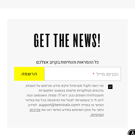
!GET THE NEWS
כל ההמראות והנחיתות בקרוב אצלכם
הכניסו מייל
הרשמה
אני רוצה לקבל מטרמינל איקס מידע ופרסום על הטבות,
עדכונים וקולקציות חדשות באמצעי התקשרות
והטכנולוגיה השונים כגון: דוא"ל/ סמס/ וואטסאפ ועוד.
ידוע לי כי באפשרותי לבטל את ההסכמה בכל עת באיזור
האישי או בפנייה לsupport@terminalx.com. למידע
נוסף על אופן השימוש במידע האישי ראו את
מדיניות
הפרטיות.