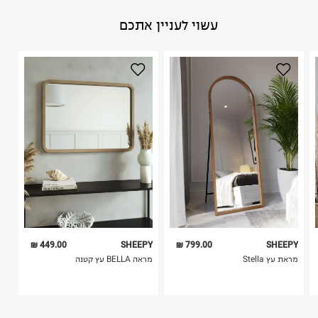
באתר בלבד בהתאם לתנאי השימוש.
הרכב בד/חומר
:
עץ טבעי בצבע לכה
עשוי לעניין אתכם
חשוב לשים לב:
ארץ ייצור
:
סין
1. לא ניתן להחזיר פריטים שבירים דרך הדואר.
היבואן
2. לא ניתן להחזיר חולצות בי"ס מודפסות בהדפסה אישית.
רומתן פתרונות מתכת
3. מוצרי טיפוח ניתן להחזיר סגורים באריזתם המקורית
מודיעין 38, פתח תקווה.
בלבד. לא ניתן להחזיר לקים.
ח.פ.
515592673
4. לא ניתן להחזיר ויטמינים ותוספי תזונה.
5. יש להחזיר את כל הפריטים עם התוויות.
6. נעליים ניתן להחזיר רק בקופסתם המקורית בלבד.
449.00 ₪
SHEEPY
799.00 ₪
SHEEPY
מראת עץ Stella
מראה BELLA עץ קטנה