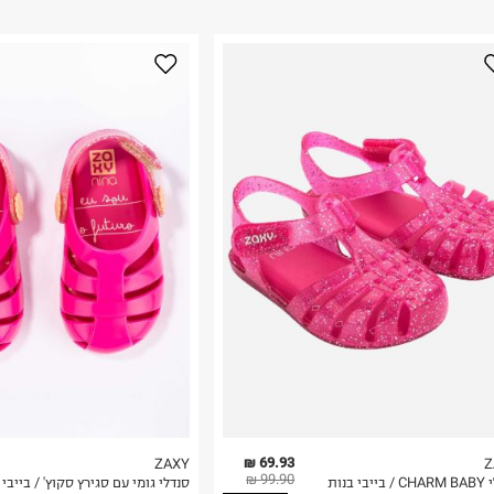
ום.
למידע נא ללחוץ
נא על גבי החבילה
רות באתר בלבד
 בלבד. לא ניתן
69.93 ₪
ZAXY
Z
99.90 ₪
בי בנות
סנדלי גומי עם סגירץ סקוץ' / בייבי