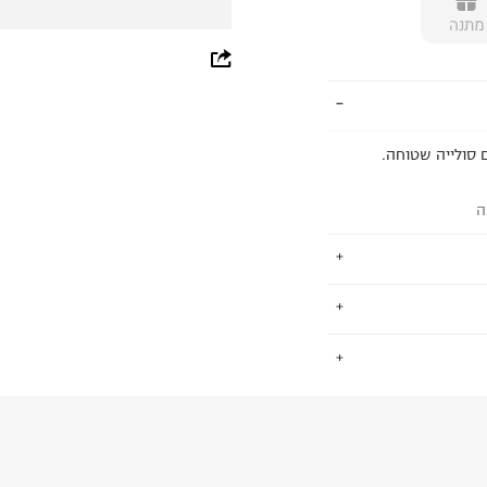
מתנה
whatsapp
facebook
pinterest
ם סולייה שטוחה.
copy link
ה
בפלסטיק וניצולו
.
החזרות / החלפות בקליק עם שליח עד הבית ב-14.9 ₪ (במקום ב-19.9
 ללחוץ כאן
.