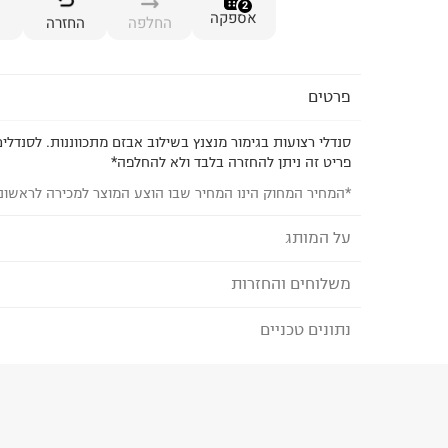
2
אספקה
החלפה
החזרה
פרטים
סנדלי רצועות בגימור מנצנץ בשילוב אבזם מתכווננות. לסנדלי
פריט זה ניתן להחזרה בלבד ולא להחלפה*
*המחיר המחוק הינו המחיר שבו הוצע המוצר למכירה לראשונ
על המותג
משלוחים והחזרות
ZAXY - זקסי
כל תהליכי הייצור של
ZAXY
מתבססים על שימוש חוזר 
נתונים טכניים
לבחירת בשיטת המשלוח המתאימה לכם,
נא ללחוץ כאן
עד תום ללא שאריות בלתי- ממוחזרות בתהליך.
הזמנתם והתחרטתם?
הרכב בד/חומר
:
PVC, טקסטיל
₪) לזמן מוגבל! חינם בהזמנות מעל 500 ₪.
לפרטים נא
ארץ ייצור
:
ברזיל