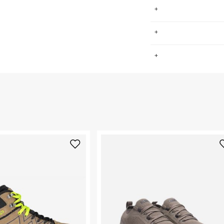
סיפורנו מתחיל בשוויץ. החל מן הצעד הראשון בשנת 2010 בציריך, שוויץ,
.
ריצה. בשמונה
 ברגליהם של מיליוני רצים
החזרות / החלפות בקליק עם שליח עד הבית ב-14.9 ₪ (במקום ב-19.9
 ללחוץ כאן
.
" אשר יוצרים נוחות
עננים מסודרים
ום.
למידע נא ללחוץ
 תחושה שונה בין
נא על גבי החבילה
רות באתר בלבד