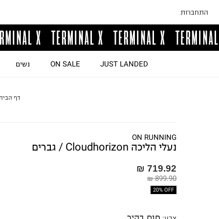
התחברות
JUST LANDED
ON SALE
נשים
דף הבית
ON RUNNING
נעלי הליכה Cloudhorizon / גברים
719.92 ₪
899.90 ₪
20% OFF
חום בהיר
צבע
: