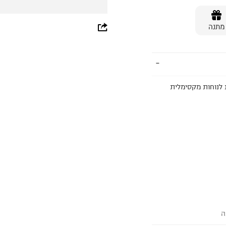
whatsapp
מתנה
facebook
pinterest
copy link
Cloudh. הנעליים בנויות לנוחות מקסימלית
ה