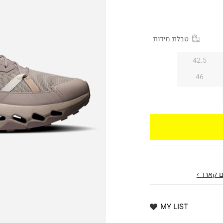
טבלת מידות
42.5
46
 קארד ›
MY LIST