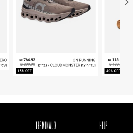
1. לא ניתן להחזיר פריטים שבירים דרך הדואר.
לייבש הפוך ובצל
2. לא ניתן להחזיר חולצות בי"ס מודפסות בהדפסה אישית.
אין לייבש במכונת ייבוש
אסור לגהץ
3. מוצרי טיפוח ניתן להחזיר סגורים באריזתם המקורית
ניקוי יבש אסור
להחזיר לקים.
ללא סחיטה
4. לא ניתן להחזיר ויטמינים ותוספי תזונה.
היבואן
5. יש להחזיר את כל הפריטים עם התוויות.
אי.אנ.ג'י ספורט
הברזל 34, תל אביב.
6. נעליים ניתן להחזיר רק בקופסתם המקורית בלבד.
764.92 ₪
113.94 ₪
ERO
ON RUNNING
899.90 ₪
189.90 ₪
נעלי ריצה CLOUDMONSTER / גברים
נעליי
ח.פ. 514672419
15% OFF
40% OFF
TERMINAL X
HELP