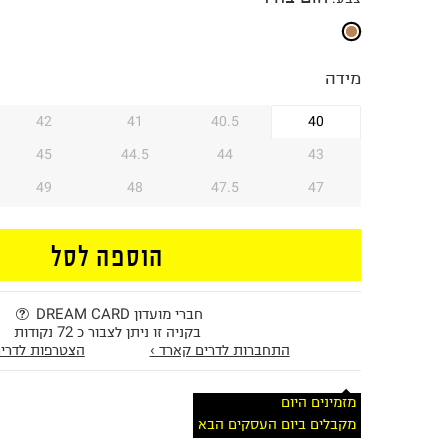
מידה
42
41
40.5
40
45
44.5
44
43
49
48
47.5
47
הוספה לסל
חברי מועדון DREAM CARD
בקניה זו ניתן לצבור כ 72 נקודות
התחברות לדרים קארד ›
הצטרפות לדרים
מזמינים היום
מקבלים ביום העסקים הבא