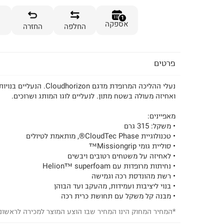
1
אספקה
החלפה
החזרה
פרטים
נעלי ההליכה המרופדת מדגם orizon
ואחיזה מעולה בשטח מתון. לנעליים לוגו המותג ושרוכים.
מאפיינים:
• משקל: 315 גרם
• טכנולוגיית CloudTec Phase®, מותאמת לטיולים
• סוליית גומי Missiongrip™
• לאחיזה על משטחים רטובים ויבשים
• נחיתות מרופדות עם Helion™ superfoam
• רשת מהונדסת רכה וגמישה
• בנוי ליציבות ועמידות, מהעקב ועד הבוהן
• מבנה קל משקל עם תחושת כרית רכה
*המחיר המחוק הינו המחיר שבו הוצע המוצר למכירה לראשונ