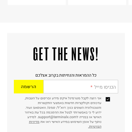
!GET THE NEWS
כל ההמראות והנחיתות בקרוב אצלכם
הכניסו מייל
הרשמה
אני רוצה לקבל מטרמינל איקס מידע ופרסום על הטבות,
עדכונים וקולקציות חדשות באמצעי התקשרות
והטכנולוגיה השונים כגון: דוא"ל/ סמס/ וואטסאפ ועוד.
ידוע לי כי באפשרותי לבטל את ההסכמה בכל עת באיזור
האישי או בפנייה לsupport@terminalx.com. למידע
נוסף על אופן השימוש במידע האישי ראו את
מדיניות
הפרטיות.