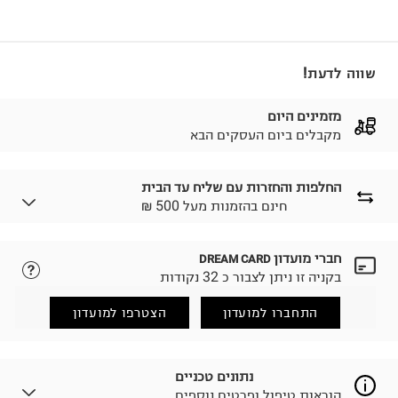
שווה לדעת!
מזמינים היום
מקבלים ביום העסקים הבא
החלפות והחזרות עם שליח עד הבית
₪ חינם בהזמנות מעל 500
חברי מועדון
DREAM CARD
לבחירת בשיטת המשלוח המתאימה לכם,
נא ללחוץ כאן.
בקניה זו ניתן לצבור כ 32 נקודות
הזמנתם והתחרטתם?
החזרות / החלפות בקליק עם שליח עד הבית ב-14.9 ₪
התחברו למועדון
הצטרפו למועדון
(במקום ב-19.9 ₪) לזמן מוגבל! חינם בהזמנות מעל 500 ₪.
לפרטים נא ללחוץ כאן
.
ניתן גם להחזיר את החבילה דרך דואר ישראל ללא תשלום.
נתונים טכניים
למידע נא ללחוץ כאן
.
הוראות טיפול ופרטים נוספים
לפני החזרת החבילה, חשוב להדביק את מדבקת הגוביינא על