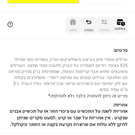
הוספה לסל
1
אספקה
החלפה
החזרה
מתנה
פרטים:
1
עגילים צמודי אוזן בעיצוב משולש קטן ועדין, עשויים כסף אמיתי
925 בציפוי רודיום לשמירה על הברק ולהגנה מפני חמצון. העגילים
משובצים שלוש אבני קריסטל נוצצות, שמוסיפות ברק מדויק ומראה
נקי ואלגנטי. עגילים קטנים עם טוויסט ייחודי - משתלבים בקלות
עם לוק יומיומי וגם משדרגים מראה ערב קלאסי. גודל העגיל: כ-3
מ"מ עמיד במים
פריט זה ניתן להחזרה בלבד ולא להחלפה*
אחריות:
אחריות לשנה על התכשיט עם ציפוי חוזר או על תכשיט אבנים
שנקרע . אין אחריות על שבר או קרע .למעט מקרים שניתן
לתקן ללא עלות אם שרשרת נקרעת בקצה או הסוגר מקולקל.