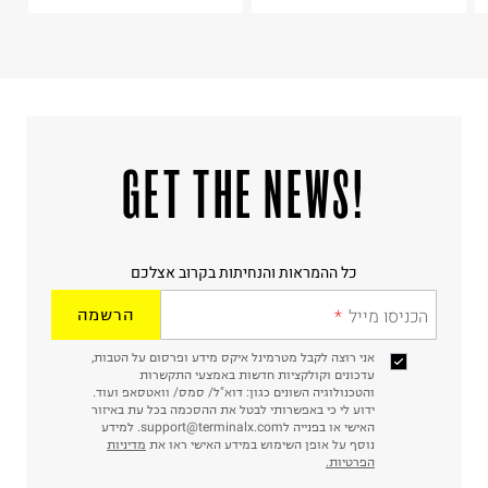
!GET THE NEWS
כל ההמראות והנחיתות בקרוב אצלכם
הכניסו מייל
הרשמה
אני רוצה לקבל מטרמינל איקס מידע ופרסום על הטבות,
עדכונים וקולקציות חדשות באמצעי התקשרות
והטכנולוגיה השונים כגון: דוא"ל/ סמס/ וואטסאפ ועוד.
ידוע לי כי באפשרותי לבטל את ההסכמה בכל עת באיזור
האישי או בפנייה לsupport@terminalx.com. למידע
נוסף על אופן השימוש במידע האישי ראו את
מדיניות
הפרטיות.