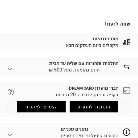
שווה לדעת!
מזמינים היום
מקבלים ביום העסקים הבא
החלפות והחזרות עם שליח עד הבית
₪ חינם בהזמנות מעל 500
חברי מועדון
DREAM CARD
לבחירת בשיטת המשלוח המתאימה לכם,
נא ללחוץ כאן.
בקניה זו ניתן לצבור כ 20 נקודות
הזמנתם והתחרטתם?
החזרות / החלפות בקליק עם שליח עד הבית ב-14.9 ₪
התחברו למועדון
הצטרפו למועדון
(במקום ב-19.9 ₪) לזמן מוגבל! חינם בהזמנות מעל 500 ₪.
לפרטים נא ללחוץ כאן
.
ניתן גם להחזיר את החבילה דרך דואר ישראל ללא תשלום.
נתונים טכניים
למידע נא ללחוץ כאן
.
הוראות טיפול ופרטים נוספים
לפני החזרת החבילה, חשוב להדביק את מדבקת הגוביינא על