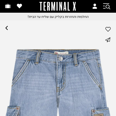
TERMINAL X
זמינים היום
חלפות והחזרות בקליק
החלפות והחזרות בקליק
עם שליח עד הבית!
ם שליח עד הבית!
קבלים ביום העסקים הבא
חלפות והחזרות בקליק
whatsapp
ם שליח עד הבית!
שלוח עד הבית החל מ₪9.9
facebook
שלוח חינם מעל ₪249
pinterest
copy link