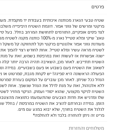
פרטים
שטיח טבעי הנארג מכותנה איכותית בעבודת יד מוקפדת. מעו
פרקטי ומרשים של גווני אפור. דוגמת השטיח היפיפייה משלבת
לצד פסים אופקיים, התורמים לתחושת המרחב בחלל. בעל סי
טאצ' שיקי ומלא סטייל נארג מ-100% כותנה
מעודנת גווני אפור אלגנטיים פרקטי וקל לתחזוקה קל משקל ו
לשטיח מראה עשיר ומלא סטייל. אחת לחודש רצוי להפוך את 
ישנה אפשרות אז לעשות זאת במרפסת בשמש, זאת על מנת
השטיח תתייבש. לאחר מכן, השאיבה תהיה הרבה יותר קלה וא
לשאוב את השטיח פעם בשבוע או פעם בשבועיים. במידה ונוצר
הפעולה הראשונה היא ספיגה! יש לקחת מגבת, סמרטוט או נייר
הנוזל ככל שניתן. לאחר מכן עוברים על המקום בעזרת סמרטוט
ללא אלכוהול, זאת על מנת לדלל את הנוזל שנשפך. אחת לשנ
השטיח לניקוי מקצועי, שהוא יסודי ועמוק. הניקוי מחזיר לש
שלו ומדגיש את חדות הצבעים שהתעמעמו כתוצאה מהצטברו
הזמן. במידה ובחרתם להציב את השטיח במרפסת / בחלל שאי
לגלגל את השטיח בחורף, שלא יבוא במגע עם מים.
פריט זה ניתן להחזרה בלבד ולא להחלפה*
משלוחים והחזרות