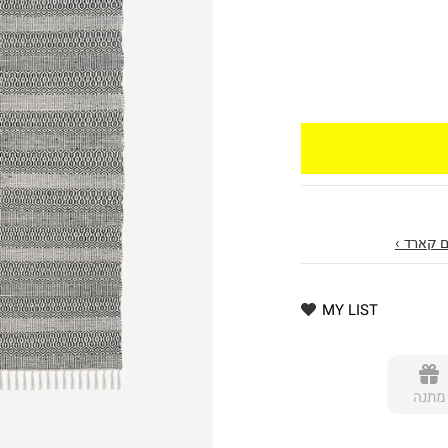
 קארד ›
MY LIST
מתנה