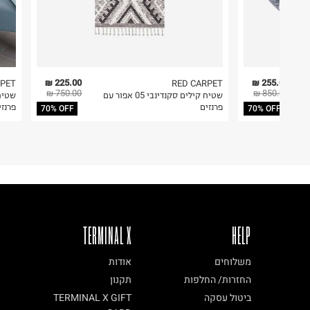
ניקוי יבש אסור
להחזיר לקים.
ללא סחיטה
4. לא ניתן להחזיר ויטמינים ותוספי תזונה.
היבואן
5. יש להחזיר את כל הפריטים עם התוויות.
טרמינל איקס אונליין בע"מ
בית פוקס-רח' החרמון
6. נעליים ניתן להחזיר רק בקופסתם המקורית בלבד.
225.00 ₪
255.00 ₪
RPET
RED CARPET
750.00 ₪
850.00 ₪
שטיח קילים סקנדינבי 05 אפור עם
קריית שדה התעופה
פרנזים
פרנזי
70% OFF
70% OFF
ח.פ. 515722536
TERMINAL X
HELP
משלוחים
אודות
החזרות/ החלפות
תקנון
ביטול עסקה
TERMINAL X GIFT