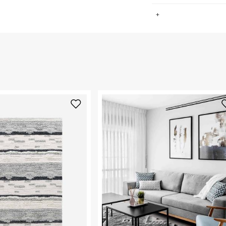
.
החזרות / החלפות בקליק עם שליח עד הבית ב-14.9 ₪ (במקום ב-19.9
 ללחוץ כאן
.
ום.
למידע נא ללחוץ
נא על גבי החבילה
רות באתר בלבד
 בלבד. לא ניתן