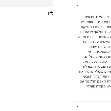
whatsapp
טר בשילוב צבעים
 עיטורים גיאומטריים
facebook
ומת פרנזים המספקת
 מקנה לשטיח מגע רך ומלטף צבעוניות
pinterest
דק סיומת פרנזים מקנה
השטיח על גבו ואם
copy link
 שהלחות שבגב
פקטיבית. רצוי
ו כתמים נוזליים,
 סופג, ולספוג את
 רטוב או מגבון לח
תיים מומלץ למסור את
טיח את הברק הטבעי
ת האבק והלכלוך עם
נו מקורה מומלץ