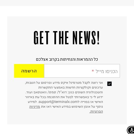
!GET THE NEWS
כל ההמראות והנחיתות בקרוב אצלכם
הכניסו מייל
הרשמה
אני רוצה לקבל מטרמינל איקס מידע ופרסום על הטבות,
עדכונים וקולקציות חדשות באמצעי התקשרות
והטכנולוגיה השונים כגון: דוא"ל/ סמס/ וואטסאפ ועוד.
ידוע לי כי באפשרותי לבטל את ההסכמה בכל עת באיזור
האישי או בפנייה לsupport@terminalx.com. למידע
נוסף על אופן השימוש במידע האישי ראו את
מדיניות
הפרטיות.