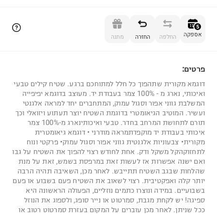
הוספה לסל
5
אספקה
החלפה
החזרה
מתנה
פרטים:
5
דוגמא מקורית שתהפוך כל חלל למתוחכם ברגע. שטיח קילים טבעי
ואיכותי, נארג מ - 100% צמר בעבודת יד. מעוצב בדוגמא יפיפייה
המשלבת גווני אפור וסגול עמוק, המתחברים יחד למראה אלגנטי
ועשיר. המוטיב הגיאומטרי בדוגמת השטיח יוצר תעתוע ויזואלי וכך
תורם לתחושת המרחב בחדר. טבעי ואיכותינארג מ-100% צמר
איכותי בעבודת יד מוקפדתמראה מודרני • דוגמא גיאומטרית
מקורית• צבעוניות אלגנטית גווני אפור וסגול עמוק• פרקטי ונוח
לתחזוקהקל משקל ודק. אחת לחודש רצוי להפוך את השטיח על גבו
ואם ישנה אפשרות אז לעשות זאת במרפסת בשמש, זאת על מנת
שהלחות שבגב השטיח תתייבש. לאחר מכן, השאיבה תהיה הרבה
יותר קלה ואפקטיבית. רצוי לשאוב את השטיח פעם בשבוע או פעם
בשבועיים. במידה ונוצרו כתמים נוזליים, הפעולה הראשונה היא
ספיגה! יש לקחת מגבת, סמרטוט או נייר סופג, ולספוג את הנוזל
ככל שניתן. לאחר מכן עוברים על המקום בעזרת סמרטוט רטוב או