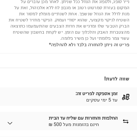
נייר סופג, ולספוג את הנוזל ככל שניתן. לאחר מכן עוברים על
המקום בעזרת סמרטוט רטוב או מגבון לח ללא אלכוהול, זאת על
מנת לדלל את הנוזל שנשפך. אחת לשנתיים מומלץ למסור את
השטיח לניקוי מקצועי, שהוא יסודי ועמוק. הניקוי מחזיר לשטיח את
הברק הטבעי שלו ומדגיש את חדות הצבעים שהתעמעמו כתוצאה
מהצטברות האבק והלכלוך עם הזמן. יש לקחת בחשבון שהשטיח
עשוי צמר פלומתי ועל כן משיר פלומה.
פריט זה ניתן להחזרה בלבד ולא להחלפה*
שווה לדעת!
זמן אספקה לפריט זה:
עד 5 ימי עסקים
החלפות והחזרות עם שליח עד הבית
₪ חינם בהזמנות מעל 500