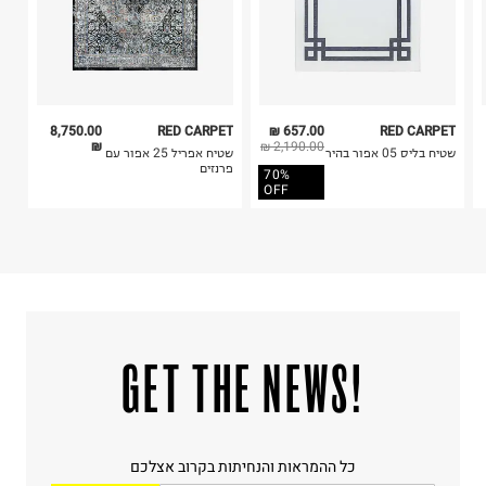
אין לייבש במכונת ייבוש
אסור לגהץ
ניקוי יבש אסור
ללא סחיטה
היבואן
8,750.00
RED CARPET
657.00 ₪
RED CARPET
טרמינל איקס אונליין בע"מ
₪
2,190.00 ₪
שטיח בליס 05 אפור בהיר
שטיח אפריל 25 אפור עם
בית פוקס-רח' החרמון
פרנזים
70%
קריית שדה התעופה
OFF
ח.פ. 515722536
!GET THE NEWS
כל ההמראות והנחיתות בקרוב אצלכם