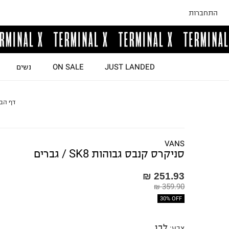
התחברות
JUST LANDED
ON SALE
נשים
דף הב
VANS
סניקרס קנבס גבוהות SK8 / גברים
251.93 ₪
359.90 ₪
30% OFF
לבן
צבע
: