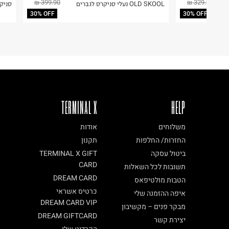
399.90 ₪
329.90 ₪
OLD SKOOL נעלי סניקרס לגברים
סניקרס AUTHENTIC
ח.פ. 512480740
30% OFF
30% OFF
TERMINAL X
HELP
משלוחים
אודות
החזרות/ החלפות
תקנון
ביטול עסקה
TERMINAL X GIFT
CARD
תשובות לכל השאלות
DREAM CARD
הטבות מולטיפאס
כרטיס אשראי
איפה ההזמנה שלי
DREAM CARD VIP
מבקר פנים – מקשיבון
DREAM GIFTCARD
יצירת קשר