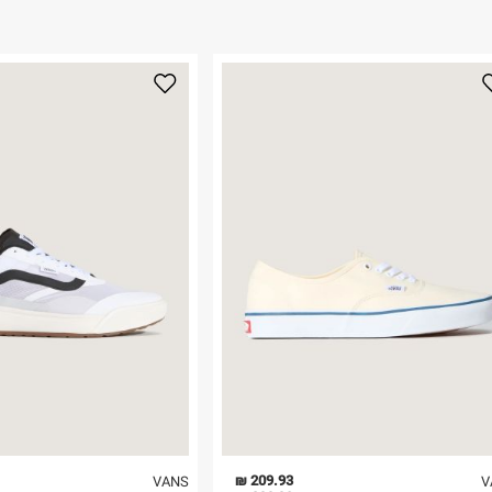
ום.
למידע נא ללחוץ
נא על גבי החבילה
רות באתר בלבד
 בלבד. לא ניתן
209.93 ₪
VANS
V