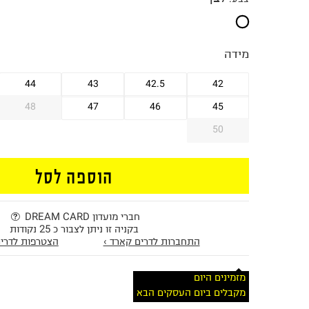
מידה
44
43
42.5
42
48
47
46
45
50
הוספה לסל
חברי מועדון DREAM CARD
בקניה זו ניתן לצבור כ 25 נקודות
התחברות לדרים קארד ›
הצטרפות לדרים
מזמינים היום
מקבלים ביום העסקים הבא