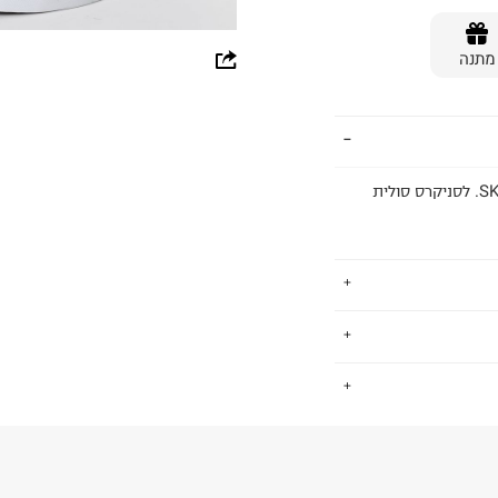
whatsapp
מתנה
facebook
pinterest
copy link
נעלי סניקרס בגובה הקרסול עם שרוכים בשילוב זמש מדגם SK8. לסניקרס סולית
כמחזור, תרומה
.
ר. זאת על ידי הפחתת
ועיצוב מחזור-החיים
החזרות / החלפות בקליק עם שליח עד הבית ב-14.9 ₪ (במקום ב-19.9
 ללחוץ כאן
.