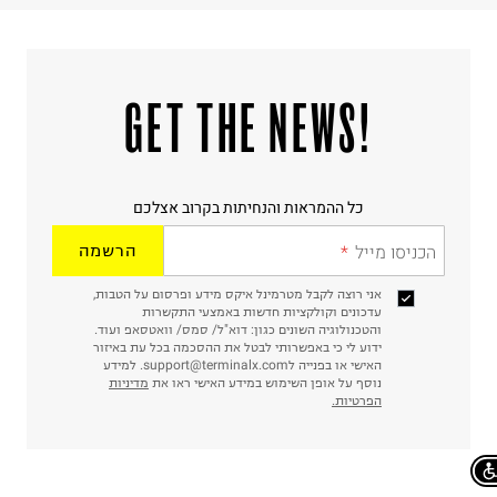
!GET THE NEWS
כל ההמראות והנחיתות בקרוב אצלכם
הכניסו מייל
הרשמה
אני רוצה לקבל מטרמינל איקס מידע ופרסום על הטבות,
עדכונים וקולקציות חדשות באמצעי התקשרות
והטכנולוגיה השונים כגון: דוא"ל/ סמס/ וואטסאפ ועוד.
ידוע לי כי באפשרותי לבטל את ההסכמה בכל עת באיזור
האישי או בפנייה לsupport@terminalx.com. למידע
נוסף על אופן השימוש במידע האישי ראו את
מדיניות
הפרטיות.