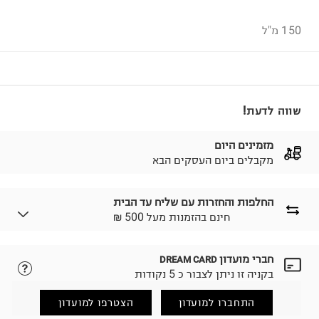
150 מ"ל
שווה לדעת!
מזמינים היום
מקבלים ביום העסקים הבא
החלפות והחזרות עם שליח עד הבית
₪ חינם בהזמנות מעל 500
חברי מועדון
DREAM CARD
לבחירת בשיטת המשלוח המתאימה לכם,
נא ללחוץ כאן.
בקניה זו ניתן לצבור כ 5 נקודות
הזמנתם והתחרטתם?
החזרות / החלפות בקליק עם שליח עד הבית ב-14.9 ₪
התחברו למועדון
הצטרפו למועדון
(במקום ב-19.9 ₪) לזמן מוגבל! חינם בהזמנות מעל 500 ₪.