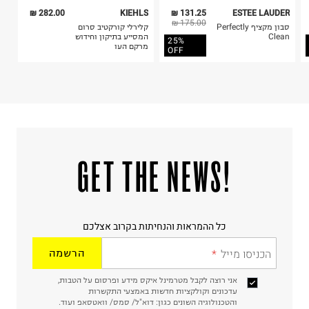
282.00 ₪
KIEHLS
131.25 ₪
ESTEE LAUDER
175.00 ₪
סבון מקציף Perfectly
קלירלי קורקטיב סרום
Clean
המסייע בתיקון וחידוש
25%
מרקם העו
OFF
!GET THE NEWS
כל ההמראות והנחיתות בקרוב אצלכם
הכניסו מייל
הרשמה
אני רוצה לקבל מטרמינל איקס מידע ופרסום על הטבות,
עדכונים וקולקציות חדשות באמצעי התקשרות
והטכנולוגיה השונים כגון: דוא"ל/ סמס/ וואטסאפ ועוד.