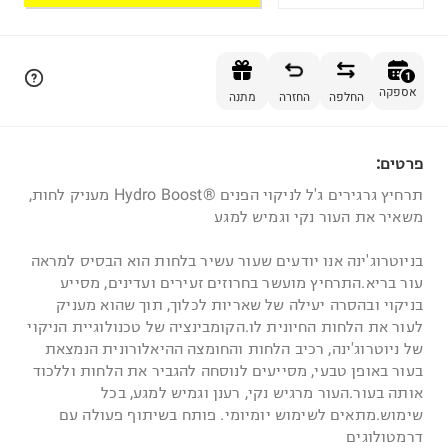
הוספה לסל
1
אספקה
החלפה
החזרה
מתנה
פרטים:
1
תרחיץ גרגירים ג'ל לניקוי הפנים ®Hydro Boost מעניק לחות,
משאיר את העור נקי וגמיש למגע
בניוטרוג'ינה אנו יודעים שעור עשיר בלחות הוא הבסיס למראה
עור בריא.התרחיץ מועשר בחרוזים זעירים ועדינים, מסייע
בניקוי ובהסרה יעילה של שאריות לכלוך, תוך שהוא מעניק
לעור את הלחות החיונית לו.הקומבינציה של טכנולוגיית הניקוי
של ניוטרוג'ינה, רכיב הלחות והחומצה ההיאלורונית הנמצאת
בעור באופן טבעי, מסייעים לנוסחה להגביר את הלחות וללכוד
אותה בעור.העור מרגיש נקי, רענן וגמיש למגע, בכל
שימוש.מתאים לשימוש יומיומי. פותח בשיתוף פעולה עם
דרמטולוגים