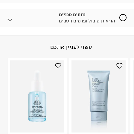
לפרטים נא ללחוץ כאן
.
ניתן גם להחזיר את החבילה דרך דואר ישראל ללא תשלום.
נתונים טכניים
למידע נא ללחוץ כאן
.
הוראות טיפול ופרטים נוספים
לפני החזרת החבילה, חשוב להדביק את מדבקת הגוביינא על
גבי החבילה במקום בו הודבקה הכתובת שלכם.
פריטים שבירים יש להחזיר עם שליח דרך ממשק ההחזרות
באתר בלבד בהתאם לתנאי השימוש.
הרכב בד/חומר
:
100% כותנה
עשוי לעניין אתכם
חשוב לשים לב:
ארץ ייצור
:
סין
1. לא ניתן להחזיר פריטים שבירים דרך הדואר.
היבואן
2. לא ניתן להחזיר חולצות בי"ס מודפסות בהדפסה אישית.
טרמינל איקס אונליין בע"מ
3. מוצרי טיפוח ניתן להחזיר סגורים באריזתם המקורית
בית פוקס-רח' החרמון
בלבד. לא ניתן להחזיר לקים.
קריית שדה התעופה
4. לא ניתן להחזיר ויטמינים ותוספי תזונה.
ח.פ. 515722536
5. יש להחזיר את כל הפריטים עם התוויות.
6. נעליים ניתן להחזיר רק בקופסתם המקורית בלבד.