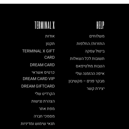
TERMINAL X
HELP
משלוחים
אודות
החזרות/ החלפות
תקנון
ביטול עסקה
TERMINAL X GIFT
CARD
תשובות לכל השאלות
DREAM CARD
הטבות מולטיפאס
כרטיס אשראי
איפה ההזמנה שלי
DREAM CARD VIP
מבקר פנים – מקשיבון
DREAM GIFTCARD
יצירת קשר
הקרדיט שלי
הצהרת נגישות
מפת אתר
מסמכי חברה
תנאי שימוש ומדיניות