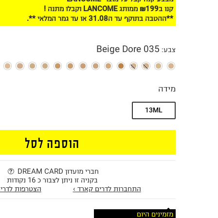
קנו ב₪199 ממותג LANCOME וקבלו מתנה !
**ההטבה בתוקף עד ה31.08 או עד גמר המלאי **.
035 Beige Dore
צבע
:
מידה
13ML
הוספה לסל
חברי מועדון DREAM CARD
בקניה זו ניתן לצבור כ 16 נקודות
התחברות לדרים קארד ›
הצטרפות לדרים
מזמינים היום