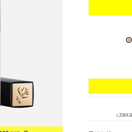
 קארד ›