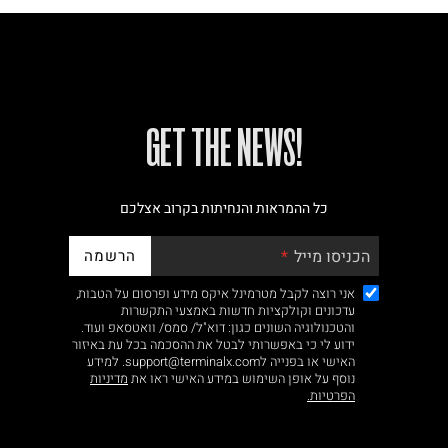
!GET THE NEWS
כל ההמראות והנחיתות בקרוב אצלכם
הרשמה
הכניסו מייל
אני רוצה לקבל מטרמינל איקס מידע ופרסום על הטבות,
עדכונים וקולקציות חדשות באמצעי התקשרות
והטכנולוגיה השונים כגון: דוא"ל/ סמס/ וואטסאפ ועוד.
ידוע לי כי באפשרותי לבטל את ההסכמה בכל עת באיזור
האישי או בפנייה לsupport@terminalx.com. למידע
נוסף על אופן השימוש במידע האישי ראו את
מדיניות
הפרטיות.