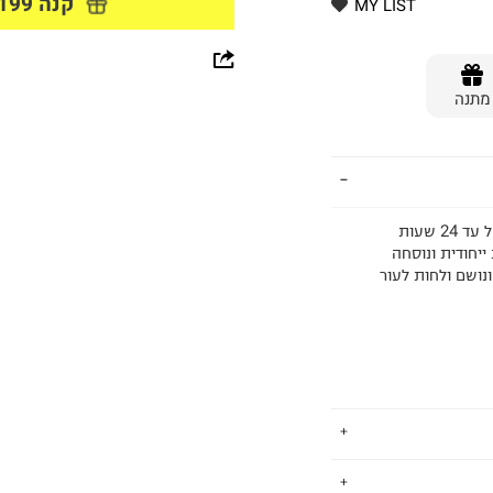
קנה 199 ₪ ומעלה וקבל מתנה
MY LIST
whatsapp
מתנה
facebook
pinterest
copy link
קונסילר חדשני עם פיגמנט עשיר במיוחד לכיסוי מלא ועמיד של עד 24 שעות
מברשת ייחודית ונוסחה
נושם ולחות לעור