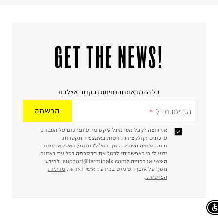
!GET THE NEWS
כל ההמראות והנחיתות בקרוב אצלכם
הכניסו מייל
הרשמה
אני רוצה לקבל מטרמינל איקס מידע ופרסום על הטבות,
עדכונים וקולקציות חדשות באמצעי התקשרות
והטכנולוגיה השונים כגון: דוא"ל/ סמס/ וואטסאפ ועוד.
ידוע לי כי באפשרותי לבטל את ההסכמה בכל עת באיזור
האישי או בפנייה לsupport@terminalx.com. למידע
נוסף על אופן השימוש במידע האישי ראו את
מדיניות
הפרטיות.