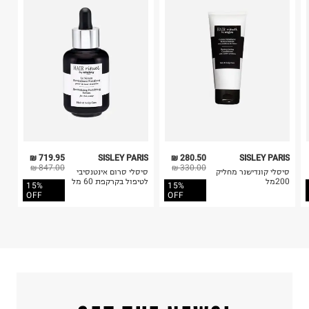
בלבד. לא ניתן להחזיר לקים.
קריית שדה התעופה
4. לא ניתן להחזיר ויטמינים ותוספי תזונה.
ח.פ. 515722536
5. יש להחזיר את כל הפריטים עם התוויות.
6. נעליים ניתן להחזיר רק בקופסתם המקורית בלבד.
719.95 ₪
SISLEY PARIS
280.50 ₪
SISLEY PARIS
847.00 ₪
330.00 ₪
סיסלי קונדישנר מחליק
סיסלי סרום אינטנסיבי
200מל
לטיפול בקרקפת 60 מל
15%
15%
OFF
OFF