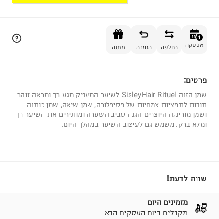
הוספה לסל
1
אספקה
החלפה
החזרה
מתנה
פרטים:
1
שמן הזנה SisleyHair Rituel לשיער המעניק מגע רך ומראה זוהר
תודות לתמציות צמחיות של פסיפלורה, שמן שיאה, שמן כותנה
ושמן מורינגה היוצרים הגנה סביב השערה ומותירים את השיער רך
ומלא ברק. משמש גם לעיצוב השיער במהלך היום.
שווה לדעת!
מזמינים היום
מקבלים ביום העסקים הבא