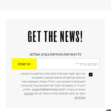
!GET THE NEWS
כל ההמראות והנחיתות בקרוב אצלכם
הכניסו מייל
הרשמה
אני רוצה לקבל מטרמינל איקס מידע ופרסום על הטבות,
עדכונים וקולקציות חדשות באמצעי התקשרות
והטכנולוגיה השונים כגון: דוא"ל/ סמס/ וואטסאפ ועוד.
ידוע לי כי באפשרותי לבטל את ההסכמה בכל עת באיזור
האישי או בפנייה לsupport@terminalx.com. למידע
נוסף על אופן השימוש במידע האישי ראו את
מדיניות
הפרטיות.