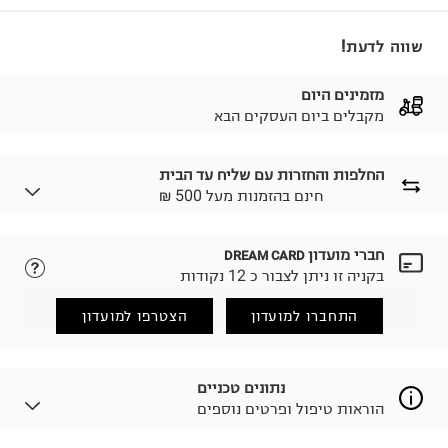
שווה לדעת!
מזמינים היום
מקבלים ביום העסקים הבא
החלפות והחזרות עם שליח עד הבית
₪ חינם בהזמנות מעל 500
חברי מועדון
DREAM CARD
לבחירת בשיטת המשלוח המתאימה לכם,
נא ללחוץ כאן.
בקניה זו ניתן לצבור כ 12 נקודות
הזמנתם והתחרטתם?
החזרות / החלפות בקליק עם שליח עד הבית ב-14.9 ₪
התחברו למועדון
הצטרפו למועדון
(במקום ב-19.9 ₪) לזמן מוגבל! חינם בהזמנות מעל 500 ₪.
לפרטים נא ללחוץ כאן
.
ניתן גם להחזיר את החבילה דרך דואר ישראל ללא תשלום.
נתונים טכניים
למידע נא ללחוץ כאן
.
הוראות טיפול ופרטים נוספים
לפני החזרת החבילה, חשוב להדביק את מדבקת הגוביינא על
גבי החבילה במקום בו הודבקה הכתובת שלכם.