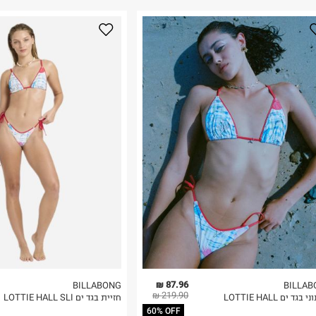
נא על גבי החבילה
רות באתר בלבד
 בלבד. לא ניתן
87.96 ₪
BILLABONG
BILLAB
219.90 ₪
גד ים LOTTIE HALL
חזיית בגד ים LOTTIE HALL SLI
60% OFF