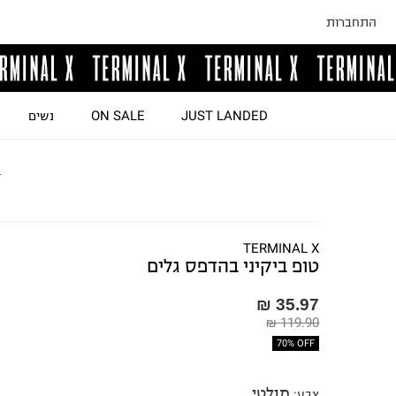
התחברות
JUST LANDED
ON SALE
נשים
ד
TERMINAL X
טופ ביקיני בהדפס גלים
35.97 ₪
119.90 ₪
70% OFF
מולטי
צבע
: