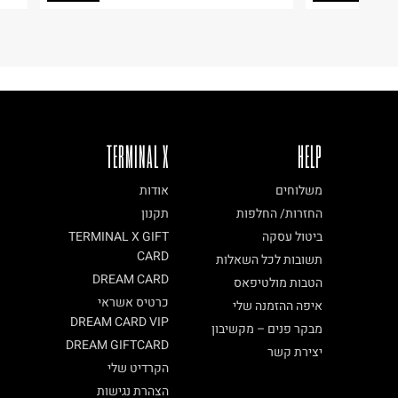
ח.פ. 515722536
TERMINAL X
HELP
משלוחים
אודות
החזרות/ החלפות
תקנון
ביטול עסקה
TERMINAL X GIFT
CARD
תשובות לכל השאלות
DREAM CARD
הטבות מולטיפאס
כרטיס אשראי
איפה ההזמנה שלי
DREAM CARD VIP
מבקר פנים – מקשיבון
DREAM GIFTCARD
יצירת קשר
הקרדיט שלי
הצהרת נגישות