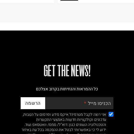
!GET THE NEWS
כל ההמראות והנחיתות בקרוב אצלכם
הרשמה
הכניסו מייל
אני רוצה לקבל מטרמינל איקס מידע ופרסום על הטבות,
עדכונים וקולקציות חדשות באמצעי התקשרות
והטכנולוגיה השונים כגון: דוא"ל/ סמס/ וואטסאפ ועוד.
ידוע לי כי באפשרותי לבטל את ההסכמה בכל עת באיזור