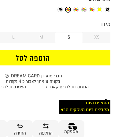
מידה
L
M
S
XS
הוספה לסל
חברי מועדון DREAM CARD
בקניה זו ניתן לצבור כ 4 נקודות
התחברות לדרים קארד ›
הצטרפות לדרים
מזמינים היום
מקבלים ביום העסקים הבא
1
אספקה
החלפה
החזרה