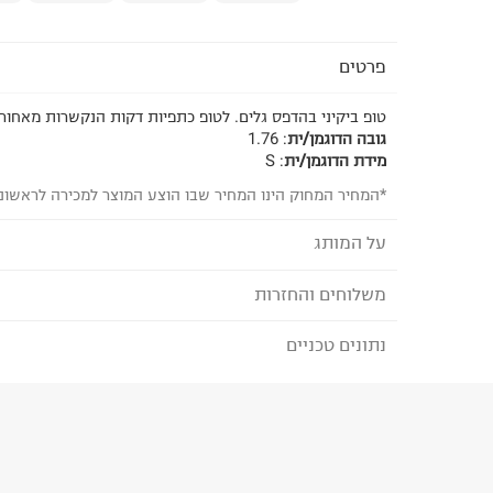
פרטים
טופ ביקיני בהדפס גלים. לטופ כתפיות דקות הנקשרות מאחור 
גובה הדוגמן/ית
:
1.76
מידת הדוגמן/ית
:
S
*המחיר המחוק הינו המחיר שבו הוצע המוצר למכירה לראשונ
על המותג
משלוחים והחזרות
TERMINAL X - טרמינל איקס
מותג אופנה סופר טרנדי, בועט ואורבני המציע אופנת נש
נתונים טכניים
לבחירת בשיטת המשלוח המתאימה לכם,
נא ללחוץ כאן
המותג מביא את הטרנדים הלוהטים ביותר בכל רגע ומ
הזמנתם והתחרטתם?
הלבוש הכי נכונים ומדויקים שהופכים את הארון שלנו 
הרכב בד/חומר
:
82%Nylon18%Spandex
₪) לזמן מוגבל! חינם בהזמנות מעל 500 ₪.
לפרטים נא
ארץ ייצור
:
סין
ניתן גם להחזיר את החבילה דרך דואר ישראל ללא תשל
הוראות כביסה