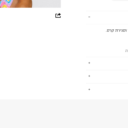
whatsapp
facebook
וסגירת קרס.
pinterest
copy link
ה
ים, גברים וילדים.
.
שמש סמן לפריטי
למעורר קנאה.
החזרות / החלפות בקליק עם שליח עד הבית ב-14.9 ₪ (במקום ב-19.9
 ללחוץ כאן
.
ום.
למידע נא ללחוץ