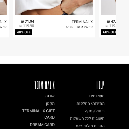
71.94 ₪
47.96 ₪
AL X
TERMINAL X
119.90 ₪
119.90 ₪
טי שירט עם הדפס
טי ש
40% OFF
60% OFF
TERMINAL X
HELP
משלוחים
אודות
החזרות/ החלפות
תקנון
ביטול עסקה
TERMINAL X GIFT
CARD
תשובות לכל השאלות
DREAM CARD
הטבות מולטיפאס