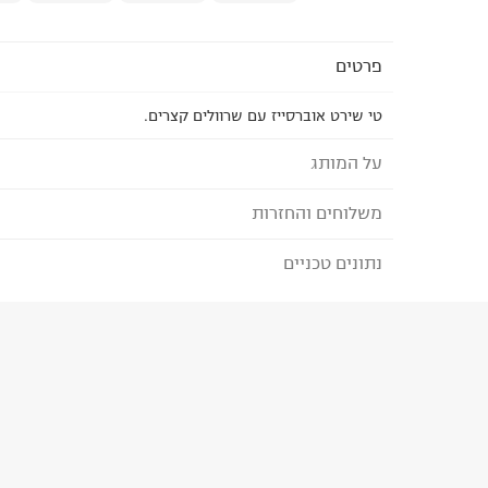
פרטים
טי שירט אוברסייז עם שרוולים קצרים.
על המותג
משלוחים והחזרות
TERMINAL X - טרמינל איקס
מותג אופנה סופר טרנדי, בועט ואורבני המציע אופנת נש
נתונים טכניים
לבחירת בשיטת המשלוח המתאימה לכם,
נא ללחוץ כאן
המותג מביא את הטרנדים הלוהטים ביותר בכל רגע ומ
הזמנתם והתחרטתם?
הלבוש הכי נכונים ומדויקים שהופכים את הארון שלנו 
הרכב בד/חומר
:
100% Cotton
₪) לזמן מוגבל! חינם בהזמנות מעל 500 ₪.
לפרטים נא
ארץ ייצור
:
סין
ניתן גם להחזיר את החבילה דרך דואר ישראל ללא תשל
הוראות כביסה
כאן
.
לפני החזרת החבילה, חשוב להדביק את מדבקת הגוביי