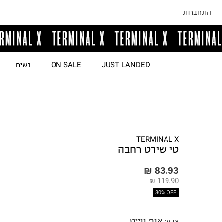
התחברות
JUST LANDED
ON SALE
נשים
TERMINAL X
טי שירט רחבה
83.93 ₪
119.90 ₪
30% OFF
אוף ווייט
צבע
: