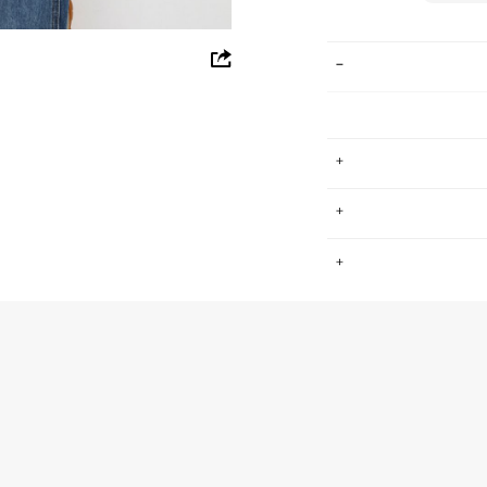
whatsapp
facebook
pinterest
copy link
ים, גברים וילדים.
.
שמש סמן לפריטי
למעורר קנאה.
החזרות / החלפות בקליק עם שליח עד הבית ב-14.9 ₪ (במקום ב-19.9
 ללחוץ כאן
.
ום.
למידע נא ללחוץ
נא על גבי החבילה