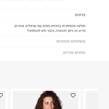
פרטים
חולצה מכופתרת בהדפס פסים עם שרוולים ארוכים.
פריט זה ניתן להחזרה בלבד ולא להחלפה*
משלוחים והחזרות
נתונים טכניים
לבחירת בשיטת המשלוח המתאימה לכם,
נא ללחוץ כאן
הזמנתם והתחרטתם?
הרכב בד/חומר
:
Exterior 100 % Cotton
₪) לזמן מוגבל! חינם בהזמנות מעל 500 ₪.
לפרטים נא
ארץ ייצור
:
סין
ניתן גם להחזיר את החבילה דרך דואר ישראל ללא תשל
הוראות כביסה
כאן
.
לפני החזרת החבילה, חשוב להדביק את מדבקת הגוביי
במקום בו הודבקה הכתובת שלכם.