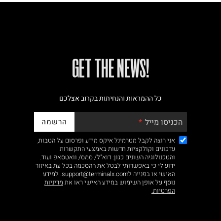
!GET THE NEWS
כל ההמראות והנחיתות בקרוב אצלכם
הרשמה
הכניסו מייל
אני רוצה לקבל מטרמינל איקס מידע ופרסום על הטבות,
עדכונים וקולקציות חדשות באמצעי התקשרות
והטכנולוגיה השונים כגון: דוא"ל/ סמס/ וואטסאפ ועוד.
ידוע לי כי באפשרותי לבטל את ההסכמה בכל עת באיזור
האישי או בפנייה לsupport@terminalx.com. למידע
נוסף על אופן השימוש במידע האישי ראו את
מדיניות
הפרטיות.