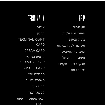
TERMINAL X
HELP
משלוחים
אודות
החזרות/ החלפות
תקנון
ביטול עסקה
TERMINAL X GIFT
CARD
תשובות לכל השאלות
DREAM CARD
הטבות מולטיפאס
כרטיס אשראי
איפה ההזמנה שלי
DREAM CARD VIP
מבקר פנים – מקשיבון
DREAM GIFTCARD
יצירת קשר
הקרדיט שלי
הצהרת נגישות
מפת אתר
מסמכי חברה
תנאי שימוש ומדיניות
פרטיות