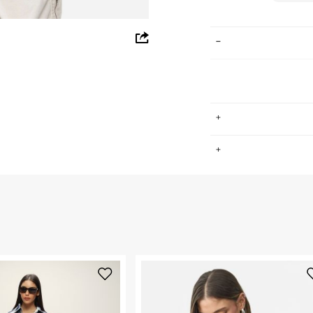
whatsapp
facebook
pinterest
copy link
.
החזרות / החלפות בקליק עם שליח עד הבית ב-14.9 ₪ (במקום ב-19.9
 ללחוץ כאן
.
ום.
למידע נא ללחוץ
נא על גבי החבילה