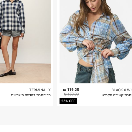
רות באתר בלבד
 בלבד. לא ניתן
119.25 ₪
TERMINAL X
BLACK X W
159.00 ₪
תרת קשירה סקרלט
מכופתרת בהדפס משבצות
25% OFF