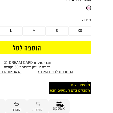
מידה
L
M
S
XS
הוספה לסל
חברי מועדון DREAM CARD
בקניה זו ניתן לצבור כ 53 נקודות
התחברות לדרים קארד ›
הצטרפות לדרים
מזמינים היום
מקבלים ביום העסקים הבא
1
אספקה
החלפה
החזרה