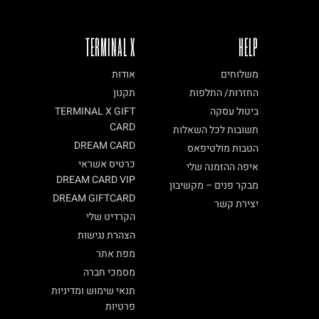
TERMINAL X
HELP
משלוחים
אודות
החזרות/ החלפות
תקנון
ביטול עסקה
TERMINAL X GIFT
CARD
תשובות לכל השאלות
DREAM CARD
הטבות מולטיפאס
כרטיס אשראי
איפה ההזמנה שלי
DREAM CARD VIP
מבקר פנים – מקשיבון
DREAM GIFTCARD
יצירת קשר
הקרדיט שלי
הצהרת נגישות
מפת אתר
מסמכי חברה
תנאי שימוש ומדיניות
פרטיות