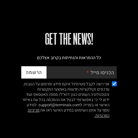
!GET THE NEWS
כל ההמראות והנחיתות בקרוב אצלכם
הרשמה
הכניסו מייל
אני רוצה לקבל מטרמינל איקס מידע ופרסום על הטבות,
עדכונים וקולקציות חדשות באמצעי התקשרות
והטכנולוגיה השונים כגון: דוא"ל/ סמס/ וואטסאפ ועוד.
ידוע לי כי באפשרותי לבטל את ההסכמה בכל עת באיזור
האישי או בפנייה לsupport@terminalx.com. למידע
נוסף על אופן השימוש במידע האישי ראו את
מדיניות
הפרטיות.