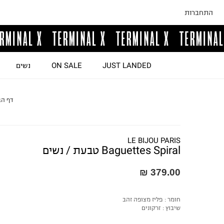
התחברות
JUST LANDED
ON SALE
נשים
דף הב
LE BIJOU PARIS
Baguettes Spiral טבעת / נשים
379.00 ₪
חומר :
פליז מצופה זהב
שיבוץ :
זרקונים