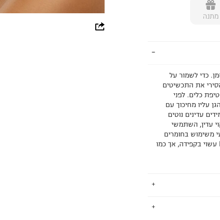
מתנה
whatsapp
facebook
pinterest
ן. כדי לשמור על
copy link
הסירי את התכשיטים
יפת כלים. לפני
ן עליו מחיכוך עם
ים עדינים נוטים
וי עדין, השתמשי
י משימוש בחומרים
כימיים לניקוי אבנים או זירקונים. כל פריט של Le Bijou Paris עשוי בקפידה, אך כמו
.