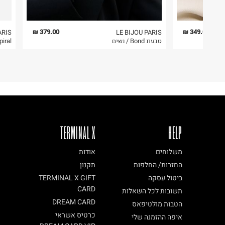
5. יש להחזיר את כל הפריטים עם התוויות.
6. נעליים ניתן להחזיר רק בקופסתם המקורית בלבד.
379.00 ₪
349.00 ₪
ARIS
LE BIJOU PARIS
טבעת Bond / נשים
d Spiral
פריט זה הינו פריט שביר
ניתן להחזירו ע"י שליח בלבד.
TERMINAL X
HELP
משלוחים
אודות
החזרות/ החלפות
תקנון
ביטול עסקה
TERMINAL X GIFT
CARD
תשובות לכל השאלות
DREAM CARD
הטבות מולטיפאס
כרטיס אשראי
איפה ההזמנה שלי