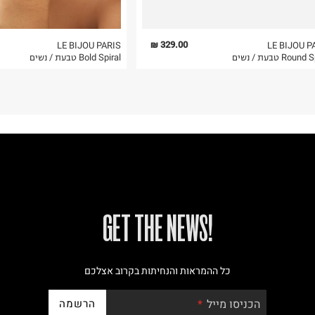
329.00 ₪
LE BIJOU PARIS
LE BIJOU P
Roun טבעת / נשים
Bold Spiral טבעת / נשים
!GET THE NEWS
כל ההמראות והנחיתות בקרוב אצלכם
הרשמה
הכניסו מייל