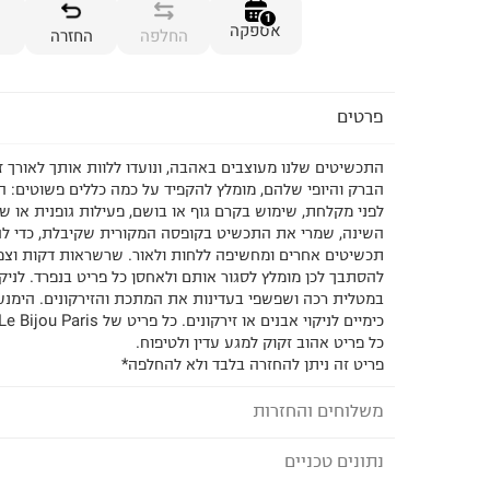
1
אספקה
החלפה
החזרה
פרטים
התכשיטים שלנו מעוצבים באהבה, ונועדו ללוות אותך לאורך זמ
הברק והיופי שלהם, מומלץ להקפיד על כמה כללים פשוטים: 
לפני מקלחת, שימוש בקרם גוף או בושם, פעילות גופנית או שט
השינה, שמרי את התכשיט בקופסה המקורית שקיבלת, כדי להג
תכשיטים אחרים ומחשיפה ללחות ולאור. שרשראות דקות וצמיד
להסתבך לכן מומלץ לסגור אותם ולאחסן כל פריט בנפרד. לניק
במטלית רכה ושפשפי בעדינות את המתכת והזירקונים. הימנע
כל פריט אהוב זקוק למגע עדין ולטיפוח.
פריט זה ניתן להחזרה בלבד ולא להחלפה*
משלוחים והחזרות
נתונים טכניים
לבחירת בשיטת המשלוח המתאימה לכם,
נא ללחוץ כאן