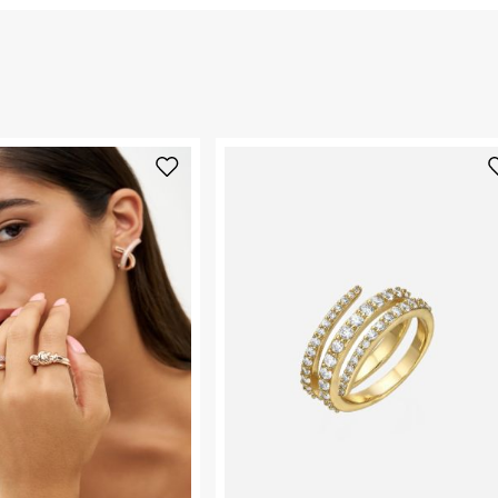
החזרות / החלפות בקליק עם שליח עד הבית ב-14.9 ₪ (במקום ב-19.9
 ללחוץ כאן
.
ום.
למידע נא ללחוץ
נא על גבי החבילה
רות באתר בלבד
 בלבד. לא ניתן