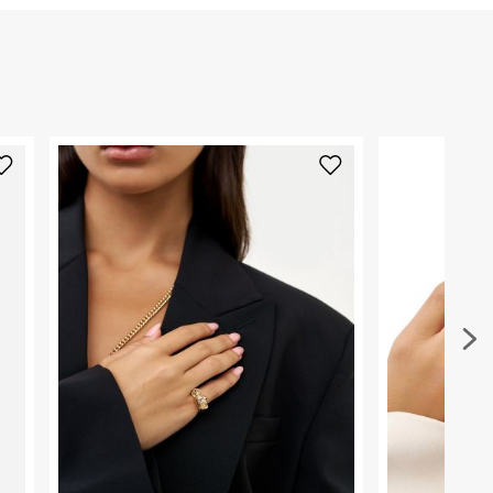
הזמנתם והתחרטתם?
הרכב בד/חומר
:
פליז מצופה זהב
₪) לזמן מוגבל! חינם בהזמנות מעל 500 ₪.
לפרטים נא
ארץ ייצור
:
סין
ניתן גם להחזיר את החבילה דרך דואר ישראל ללא תשל
היבואן
כאן
.
טרמינל איקס אונליין בע"מ
בית פוקס-רח' החרמון
לפני החזרת החבילה, חשוב להדביק את מדבקת הגוביי
קריית שדה התעופה
במקום בו הודבקה הכתובת שלכם.
ח.פ. 515722536
פריטים שבירים יש להחזיר עם שליח דרך ממשק ההחז
בהתאם לתנאי השימוש.
חשוב לשים לב:
1. לא ניתן להחזיר פריטים שבירים דרך הדואר.
2. לא ניתן להחזיר חולצות בי"ס מודפסות בהדפסה אישית.
3. מוצרי טיפוח ניתן להחזיר סגורים באריזתם המקורית
להחזיר לקים.
4. לא ניתן להחזיר ויטמינים ותוספי תזונה.