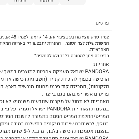
החלפה
החזרה
פרטים
צמיד טניס נוצץ מרו
המשתלשלת לצד הסוגר. החזרות יתבצעו רק באריזה המקורי
האחראיות.
פריט זה ניתן להחזרה בלבד ולא להחלפה*
אחריות:
הרכישה בכפוף להוכחת קנייה (חשבונית רכישה או תיע
הלקוחות), המכילה קוד פריט מחנות מורשית בארץ. ה
פריטים אשר יש בהם פגם בייצור.
האחריות לא תחול על מקרים שנובעים משימוש לא נכו
במסגרת האחריות PANDORA ישראל תעניק 
הפריט/החלפת הפריט הפגום בתמורה להשבת הפריט 
בנוסף, לרשותכם שירות תיקונים בתשלום במידה וניתן
בהצגת אסמכתת רכישה בלבד,
PANDORA ישראל אינה מתחייבת לתקן או להחליף