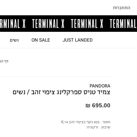
התחברות
JUST LANDED
ON SALE
נשים
דף הב
PANDORA
צמיד טניס ספרקלינג ציפוי זהב / נשים
695.00 ₪
חומר :
925 כסף בציפוי זהב K14
שיבוץ :
זרקוניה