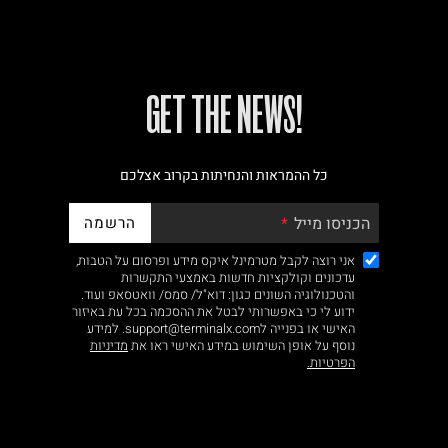
!GET THE NEWS
כל ההמראות והנחיתות בקרוב אצלכם
הרשמה
הכניסו מייל
אני רוצה לקבל מטרמינל איקס מידע ופרסום על הטבות,
עדכונים וקולקציות חדשות באמצעי התקשרות
והטכנולוגיה השונים כגון: דוא"ל/ סמס/ וואטסאפ ועוד.
ידוע לי כי באפשרותי לבטל את ההסכמה בכל עת באיזור
האישי או בפנייה לsupport@terminalx.com. למידע
נוסף על אופן השימוש במידע האישי ראו את
מדיניות
הפרטיות.