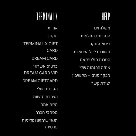
TERMINAL X
HELP
משלוחים
אודות
החזרות/ החלפות
תקנון
ביטול עסקה
TERMINAL X GIFT
CARD
תשובות לכל השאלות
DREAM CARD
הטבות מולטיפאס
כרטיס אשראי
איפה ההזמנה שלי
DREAM CARD VIP
מבקר פנים – מקשיבון
DREAM GIFTCARD
יצירת קשר
הקרדיט שלי
הצהרת נגישות
מפת אתר
מסמכי חברה
תנאי שימוש ומדיניות
פרטיות