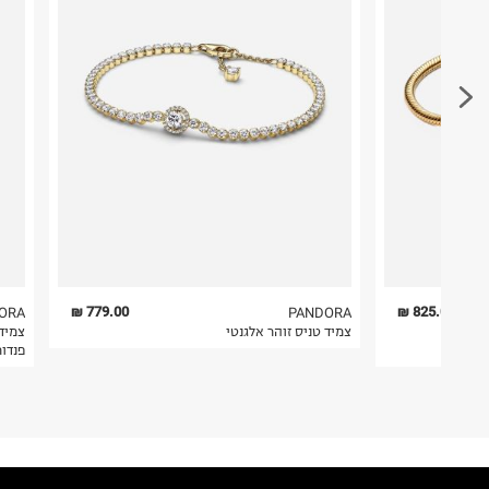
779.00 ₪
825.00 ₪
ORA
PANDORA
ה /
צמיד טניס זוהר אלגנטי
צמיד
פנדו