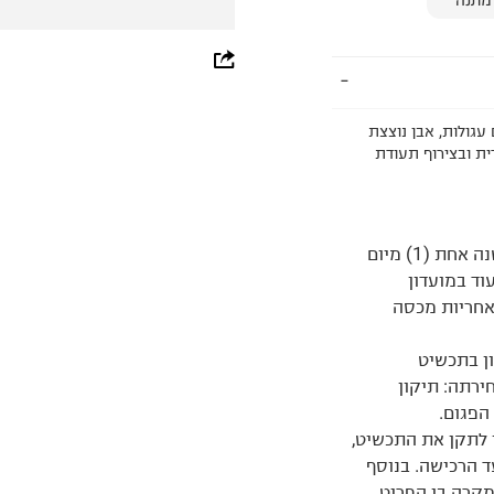
מתנה
whatsapp
facebook
בע בציפוי זהב 14 קראט. לצמיד 48 אבנים עגולות, אבן נוצצת
pinterest
ת ובצירוף תעודת
copy link
PANDORA ישראל מעניקה אחריות למוצרים במשך שנה אחת (1) מיום
וד במועדון
אחריות מכסה
ן בתכשיט
על פי בחירתה: תיקון
הפגום.
 לתקן את התכשיט,
 ומוגבל ל-5 שנים ממועד הרכישה. בנוסף
 במקרה בו הפריט