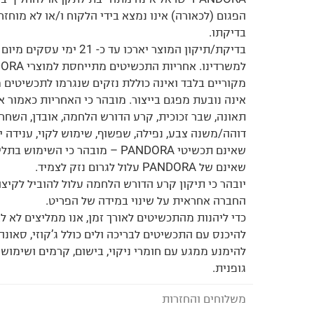
הפגום (לכאורה) אינו נמצא בידי הלקוח ו/או לא מוחזר
בדיקתו.
בדיקת/תיקון המוצר יארכו עד כ- 21 
למשרדינו. אחריות התכשיטים מתייחסת למוצרי PANDORA
מקוריים בלבד ואינה כוללת נזקים שנגרמו לתכשיטים
אינה נובעת מפגם בייצור. מובהר כי האחריות כאמור 
תאונה, שבר זכוכית, קרע הדורש הלחמה, אובדן, השחרה,
דוהה/משנה צבע, נפילה, שפשוף, שימוש לקוי, ענידה 
שאינם תכשיטי PANDORA – מובהר כי השימ
שאינם של PANDORA עלול לגרום נזק לצמיד.
יובהר כי תיקון קרע הדורש הלחמה עלול להוביל לקיצור
החברה אחראית על שינוי במידה של הפריט.
כדי ליהנות מהתכשיטים לאורך זמן, אנו ממליצים לא ל
להיכנס עם התכשיטים לבריכה ולים כולל ג’קוזי, סאונה
להימנע ממגע עם חומרי ניקוי, בישום, קרמים ושימוש
גופנית.
משלוחים והחזרות