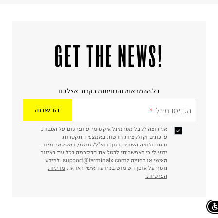
!GET THE NEWS
כל ההמראות והנחיתות בקרוב אצלכם
הכניסו מייל
הרשמה
אני רוצה לקבל מטרמינל איקס מידע ופרסום על הטבות,
עדכונים וקולקציות חדשות באמצעי התקשרות
והטכנולוגיה השונים כגון: דוא"ל/ סמס/ וואטסאפ ועוד.
ידוע לי כי באפשרותי לבטל את ההסכמה בכל עת באיזור
האישי או בפנייה לsupport@terminalx.com. למידע
נוסף על אופן השימוש במידע האישי ראו את
מדיניות
הפרטיות.