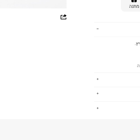
מתנה
whatsapp
facebook
pinterest
ץ.
copy link
ה
ים, גברים וילדים.
.
שמש סמן לפריטי
למעורר קנאה.
החזרות / החלפות בקליק עם שליח עד הבית ב-14.9 ₪ (במקום ב-19.9
 ללחוץ כאן
.