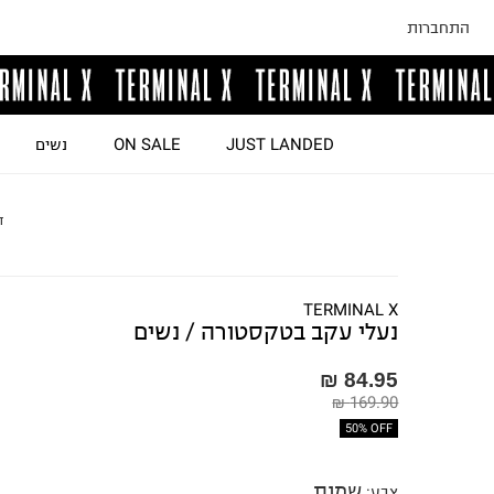
התחברות
JUST LANDED
ON SALE
נשים
ד
TERMINAL X
נעלי עקב בטקסטורה / נשים
84.95 ₪
169.90 ₪
50% OFF
שמנת
צבע
: