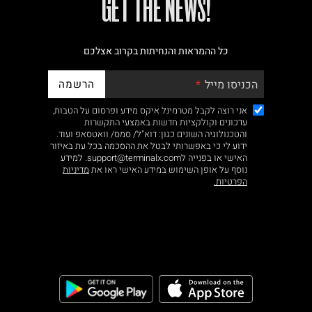
!GET THE NEWS
כל ההמראות והנחיתות בקרוב אצלכם
הרשמה
הכניסו מייל
אני רוצה לקבל מטרמינל איקס מידע ופרסום על הטבות,
עדכונים וקולקציות חדשות באמצעי התקשרות
והטכנולוגיה השונים כגון: דוא"ל/ סמס/ וואטסאפ ועוד.
ידוע לי כי באפשרותי לבטל את ההסכמה בכל עת באיזור
האישי או בפנייה לsupport@terminalx.com. למידע
נוסף על אופן השימוש במידע האישי ראו את
מדיניות
הפרטיות.