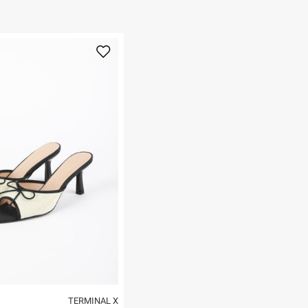
ום.
למידע נא ללחוץ
נא על גבי החבילה
רות באתר בלבד
 בלבד. לא ניתן
TERMINAL X