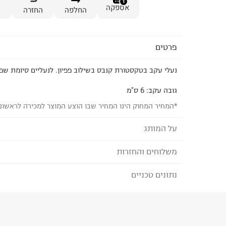
1
אספקה
החלפה
החזרה
פרטים
נעלי עקב בטקסטורת קנבס בשילוב פפיון. לנעליים סיומת שפי
גובה עקב: 6 ס"מ
*המחיר המחוק הינו המחיר שבו הוצע המוצר למכירה לראשונ
על המותג
משלוחים והחזרות
TERMINAL X - טרמינל איקס
מותג אופנה סופר טרנדי, בועט ואורבני המציע אופנת נש
נתונים טכניים
לבחירת בשיטת המשלוח המתאימה לכם,
נא ללחוץ כאן
המותג מביא את הטרנדים הלוהטים ביותר בכל רגע ומ
הזמנתם והתחרטתם?
הלבוש הכי נכונים ומדויקים שהופכים את הארון שלנו 
הרכב בד/חומר
:
100%polyester
₪) לזמן מוגבל! חינם בהזמנות מעל 500 ₪.
לפרטים נא
ארץ ייצור
:
סין