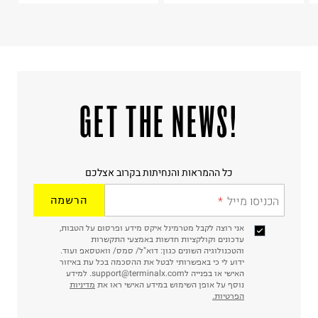
!GET THE NEWS
כל ההמראות והנחיתות בקרוב אצלכם
הכניסו מייל
הרשמה
אני רוצה לקבל מטרמינל איקס מידע ופרסום על הטבות,
עדכונים וקולקציות חדשות באמצעי התקשרות
והטכנולוגיה השונים כגון: דוא"ל/ סמס/ וואטסאפ ועוד.
ידוע לי כי באפשרותי לבטל את ההסכמה בכל עת באיזור
האישי או בפנייה לsupport@terminalx.com. למידע
נוסף על אופן השימוש במידע האישי ראו את
מדיניות
הפרטיות.