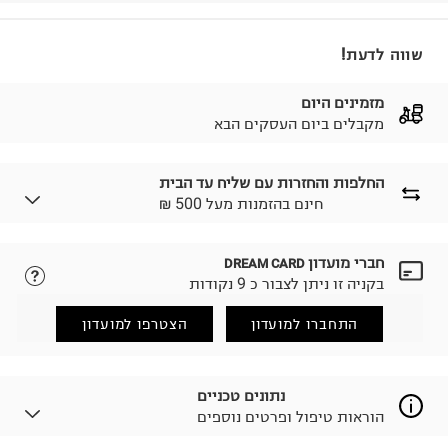
שווה לדעת!
מזמינים היום
מקבלים ביום העסקים הבא
החלפות והחזרות עם שליח עד הבית
₪ חינם בהזמנות מעל 500
חברי מועדון
DREAM CARD
לבחירת בשיטת המשלוח המתאימה לכם,
נא ללחוץ כאן.
בקניה זו ניתן לצבור כ 9 נקודות
הזמנתם והתחרטתם?
החזרות / החלפות בקליק עם שליח עד הבית ב-14.9 ₪
התחברו למועדון
הצטרפו למועדון
(במקום ב-19.9 ₪) לזמן מוגבל! חינם בהזמנות מעל 500 ₪.
לפרטים נא ללחוץ כאן
.
ניתן גם להחזיר את החבילה דרך דואר ישראל ללא תשלום.
נתונים טכניים
למידע נא ללחוץ כאן
.
הוראות טיפול ופרטים נוספים
לפני החזרת החבילה, חשוב להדביק את מדבקת הגוביינא על
גבי החבילה במקום בו הודבקה הכתובת שלכם.