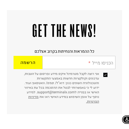
!GET THE NEWS
כל ההמראות והנחיתות בקרוב אצלכם
הכניסו מייל
הרשמה
אני רוצה לקבל מטרמינל איקס מידע ופרסום על הטבות,
עדכונים וקולקציות חדשות באמצעי התקשרות
והטכנולוגיה השונים כגון: דוא"ל/ סמס/ וואטסאפ ועוד.
ידוע לי כי באפשרותי לבטל את ההסכמה בכל עת באיזור
האישי או בפנייה לsupport@terminalx.com. למידע
נוסף על אופן השימוש במידע האישי ראו את
מדיניות
הפרטיות.