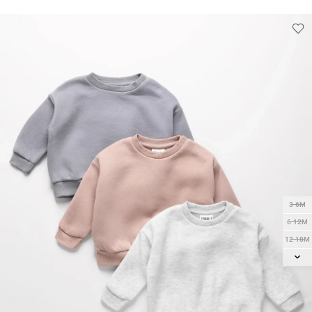
3-6M
6-12M
12-18M
18-24M
2Y
3Y
4Y