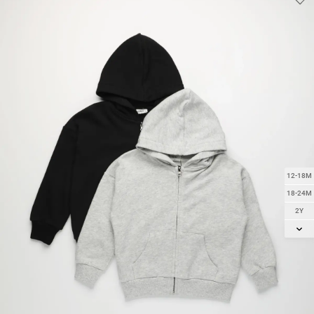
12-18M
18-24M
2Y
3Y
4Y
5Y
6Y
7Y