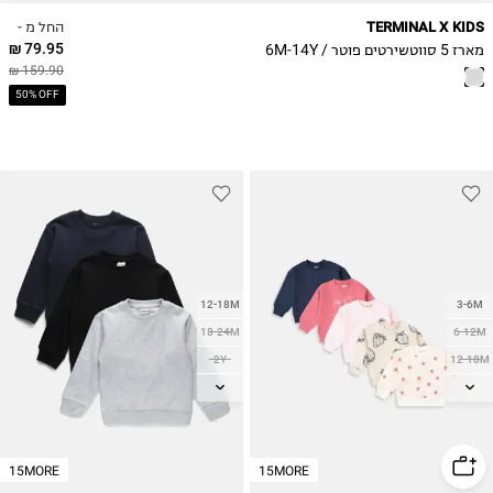
13-14Y
החל מ -
TERMINAL X KIDS
79.95 ₪
מארז 5 סווטשירטים פוטר / 6M-14Y
159.90 ₪
50% OFF
12-18M
3-6M
18-24M
6-12M
2Y
12-18M
3Y
18-24M
4Y
2Y
5Y
15MORE
15MORE
6Y