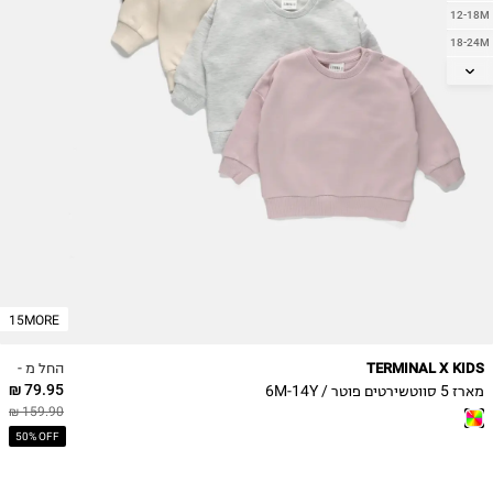
12-18M
18-24M
2Y
3Y
4Y
5Y
6Y
7Y
8Y
9Y
10Y
11-12Y
15MORE
13-14Y
החל מ -
TERMINAL X KIDS
79.95 ₪
מארז 5 סווטשירטים פוטר / 6M-14Y
159.90 ₪
50% OFF