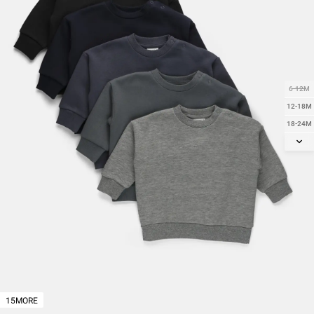
6-12M
12-18M
18-24M
2Y
3Y
4Y
5Y
6Y
7Y
8Y
9Y
10Y
11-12Y
15MORE