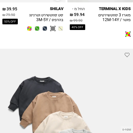
7Y
5Y
החל מ -
39.95 ₪
SHILAV
TERMINAL X KIDS
8Y
59.94 ₪
מארז 3 סווטשירטים
סט סווטשירט וטרנינג
79.90 ₪
9Y
פוטר / 12M-14Y
בהדפס / 3M-5Y
99.90 ₪
50% OFF
בנות
10Y
40% OFF
11-12Y
13-14Y
6-12M