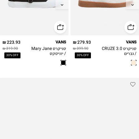
37
43
38
44
38.5
44.5
39
45
40
46
223.93 ₪
VANS
279.93 ₪
VANS
40.5
סניקרס CRUZE 3.0
סניקרס Mary Jane
319.90 ₪
399.90 ₪
41
/ גברים
/ יוניסקס
30% OFF
30% OFF