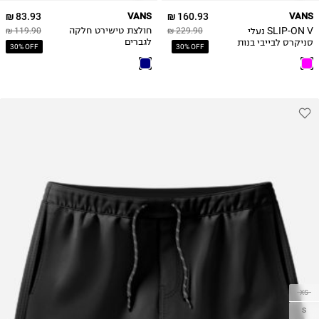
25
83.93 ₪
VANS
160.93 ₪
VANS
25.5
SLIP-ON V נעלי
229.90 ₪
חולצת טישירט חלקה
119.90 ₪
26
סניקרס לבייבי בנות
לגברים
30% OFF
30% OFF
26.5
XS
S