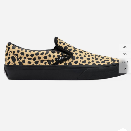
35
36
36.5
37
38
38.5
39
40
40.5
41