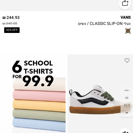
244.93 ₪
VANS
נעלי CLASSIC SLIP-ON / נשים
349.90 ₪
30% OFF
41
42
42.5
43
44
44.5