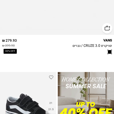
47
279.93 ₪
VANS
סניקרס CRUZE 3.0 / גברים
399.90 ₪
30% OFF
21
21.5