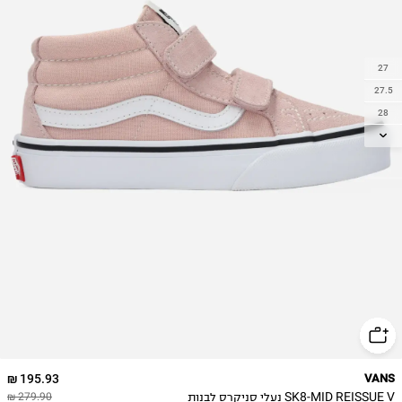
27
27.5
28
29
30
30.5
31
31.5
32
32.5
33
34
195.93 ₪
VANS
SK8-MID REISSUE V נעלי סניקרס לבנות
279.90 ₪