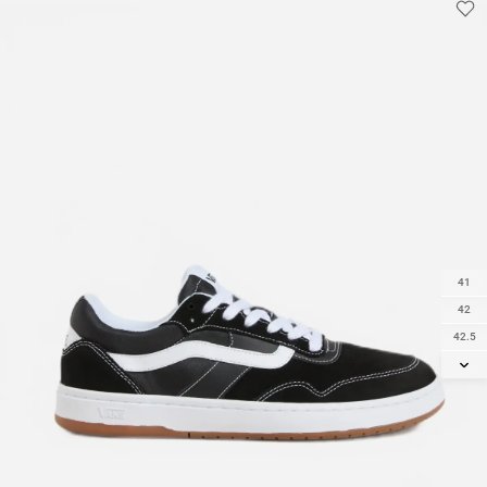
41
42
42.5
43
44
44.5
45
46