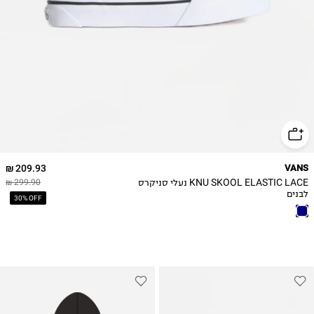
30.5
31
31.5
32
32.5
33
34
209.93 ₪
VANS
KNU SKOOL ELASTIC LACE נעלי סניקרס
299.90 ₪
לבנים
30% OFF