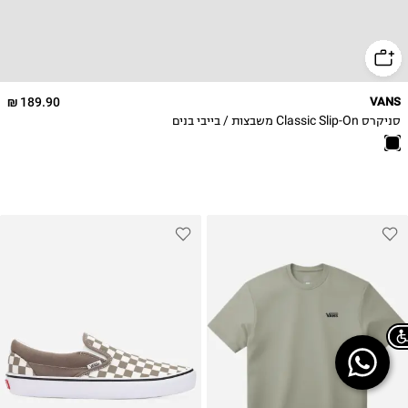
24.5
25
25.5
26
189.90 ₪
VANS
26.5
סניקרס Classic Slip-On משבצות / בייבי בנים
35
36
Chat on WhatsApp
36.5
37