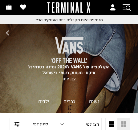
TERMINAL X
זמינים היום
חלפות והחזרות בקליק
החלפות והחזרות בקליק
עם שליח עד הבית!
ם שליח עד הבית!
קבלים ביום העסקים הבא
חלפות והחזרות בקליק
ם שליח עד הבית!
שלוח עד הבית החל מ₪9.9
שלוח חינם מעל ₪249
הקולקציה של VANS ל2026 זמינה בטרמינל
איקס- משווק רשמי בישראל
הצג יותר
נשים
גברים
ילדים
סינון לפי