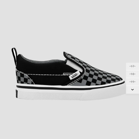
17
18
19
20
21
21.5
22
22.5
23.5
24