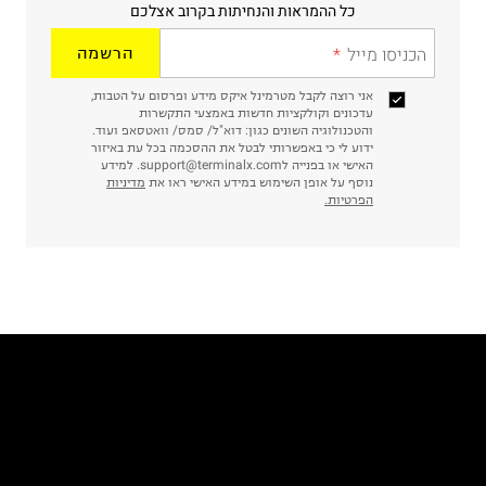
כל ההמראות והנחיתות בקרוב אצלכם
הכניסו מייל
הרשמה
אני רוצה לקבל מטרמינל איקס מידע ופרסום על הטבות,
עדכונים וקולקציות חדשות באמצעי התקשרות
והטכנולוגיה השונים כגון: דוא"ל/ סמס/ וואטסאפ ועוד.
ידוע לי כי באפשרותי לבטל את ההסכמה בכל עת באיזור
האישי או בפנייה לsupport@terminalx.com. למידע
נוסף על אופן השימוש במידע האישי ראו את
מדיניות
הפרטיות.