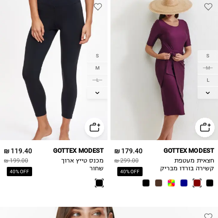
S
S
M
M
L
L
XL
XL
2XL
2XL
119.40 ₪
GOTTEX MODEST
179.40 ₪
GOTTEX MODEST
חצאית מעטפת
299.00 ₪
מכנס טייץ ארוך
199.00 ₪
קשירה בורדו מבריק
שחור
40% OFF
40% OFF