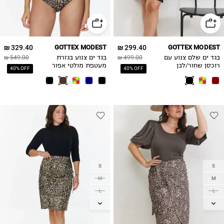
3XL
329.40 ₪
GOTTEX MODEST
299.40 ₪
GOTTEX MODEST
בגד ים שלם צנוע עם
499.00 ₪
בגד ים צנוע בגזרת
549.00 ₪
רוכסן שחור/לבן
מעטפת מולטי אפור
40% OFF
40% OFF
S
S
M
M
L
L
XL
XL
2XL
2XL