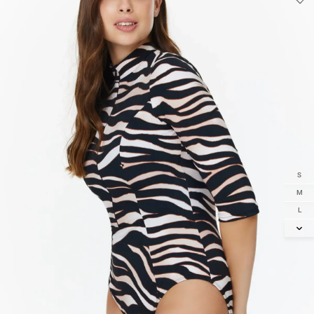
S
M
L
XL
2XL