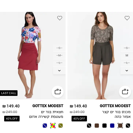
S
S
M
M
L
L
XL
XL
2XL
2XL
LAST CALL
149.40 ₪
GOTTEX MODEST
149.40 ₪
GOTTEX MODEST
מכנס בגד ים קצר
249.00 ₪
חצאית בגד ים
249.00 ₪
אפור כהה
מעטפת קשירה אדום
40% OFF
40% OFF