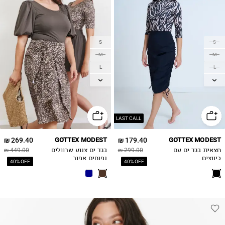
S
S
M
M
L
L
XL
XL
2XL
2XL
LAST CALL
269.40 ₪
GOTTEX MODEST
179.40 ₪
GOTTEX MODEST
חצאית בגד ים עם
299.00 ₪
בגד ים צנוע שרוולים
449.00 ₪
כיווצים
נפוחים אפור
40% OFF
40% OFF