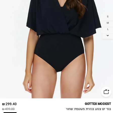
S
M
L
XL
2XL
3XL
299.40 ₪
GOTTEX MODEST
בגד ים צנוע בגזרת מעטפת שחור
499.00 ₪