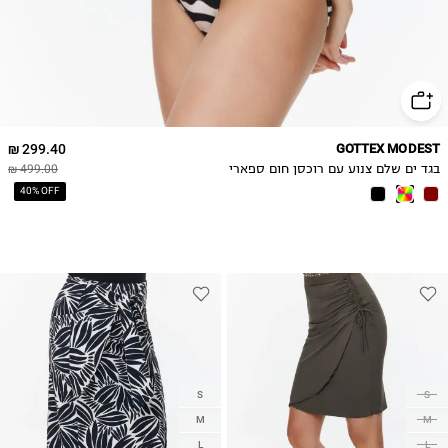
299.40 ₪
GOTTEX MODEST
בגד ים שלם צנוע עם רוכסן חום ספארי
499.00 ₪
40% OFF
S
S
M
M
L
L