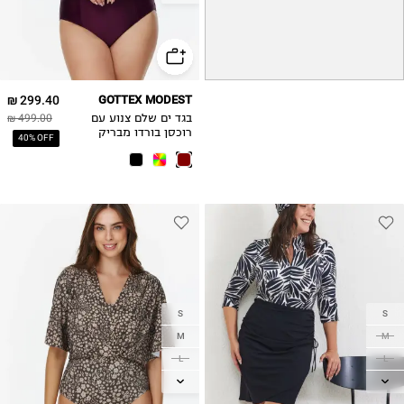
2XL
299.40 ₪
GOTTEX MODEST
בגד ים שלם צנוע עם
499.00 ₪
רוכסן בורדו מבריק
40% OFF
S
S
M
M
L
L
XL
XL
2XL
2XL