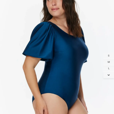
S
M
L
XL
2XL