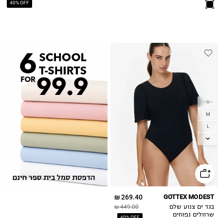
40% OFF
S
M
L
XL
2XL
269.40 ₪
GOTTEX MODEST
בגד ים צנוע שלם
449.00 ₪
שרוולים נפוחים
40% OFF