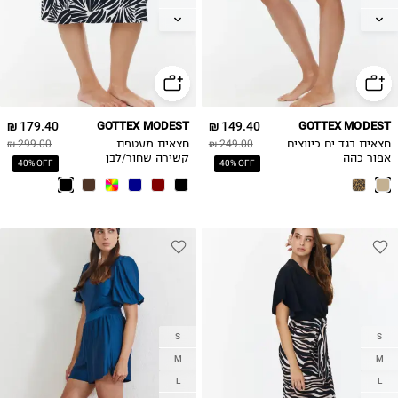
XL
XL
2XL
2XL
179.40 ₪
GOTTEX MODEST
149.40 ₪
GOTTEX MODEST
חצאית בגד ים כיווצים
249.00 ₪
חצאית מעטפת
299.00 ₪
אפור כהה
קשירה שחור/לבן
40% OFF
40% OFF
S
S
M
M
L
L