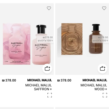
₪378.00
₪378.00
ל-100 מ"ל\גרם
ל-100 מ"ל\גרם
378.00 ₪
MICHAEL MALUL
378.00 ₪
MICHAEL MALUL
MICHAEL MALUL
MICHAEL MALUL
SAFFRON +
WOOD +
SUGAR W EDP
CARDAMON M
EDP 100ML בושם
100ML בושם