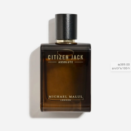
₪389.00
ל-100 מ"ל\גרם