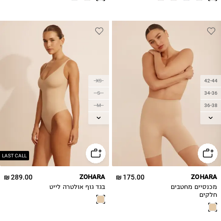
XS
42-44
S
34-36
M
36-38
L
38-40
XL
40-42
2XL
46-48
LAST CALL
289.00 ₪
ZOHARA
175.00 ₪
ZOHARA
מכנסיים מחטבים
בגד גוף אולטרה לייט
חלקים