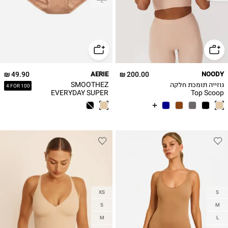
L
49.90 ₪
AERIE
200.00 ₪
NOODY
גוזייה תומכת חלקה
SMOOTHEZ
4 FOR 100
EVERYDAY SUPER
Top Scoop
מחטב בגזרה גבוהה
XS
S
S
M
M
L