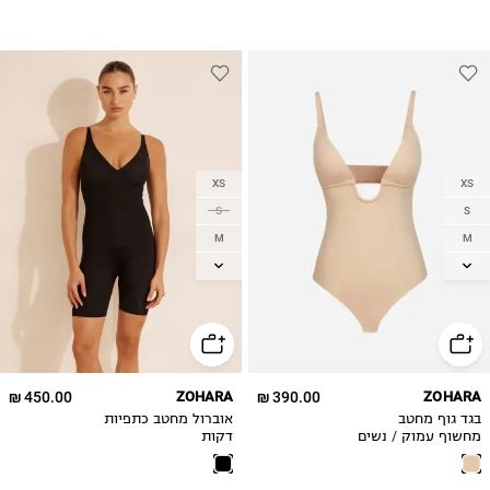
XS
XS
S
S
M
M
L
L
XL
XL
2XL
2XL
450.00 ₪
ZOHARA
390.00 ₪
ZOHARA
בגד גוף מחטב
אוברול מחטב כתפיות
מחשוף עמוק / נשים
דקות