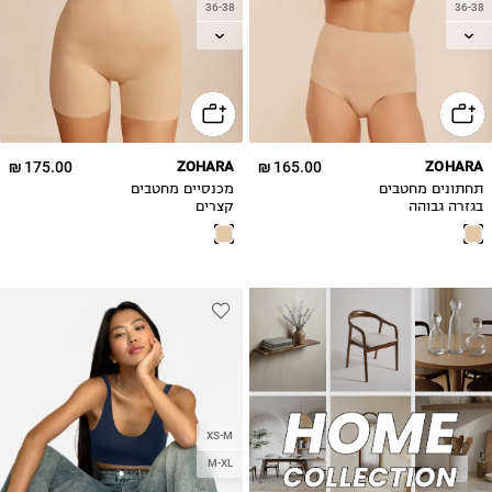
36-38
36-38
38-40
38-40
40-42
40-42
46-48
46-48
175.00 ₪
ZOHARA
165.00 ₪
ZOHARA
תחתונים מחטבים
מכנסיים מחטבים
בגזרה גבוהה
קצרים
XS-M
M-XL