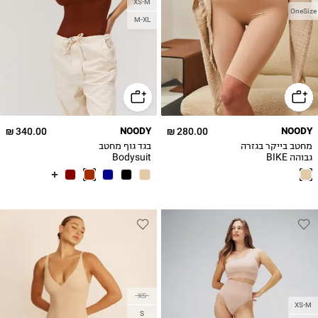
XS-M
OneSize
M-XL
340.00 ₪
NOODY
280.00 ₪
NOODY
מחטב בייקר בגזרה
בגד גוף מחטב
גבוהה BIKE
Bodysuit
SHORTS
XS
XS-M
S