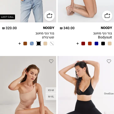
LAST CALL
320.00 ₪
NOODY
340.00 ₪
NOODY
בגד גוף מחטב
בגד גוף מחטב
Bodysuit
סטרפלס
STRAPLESS
BODYSUIT
XS-M
OneSize
M-XL