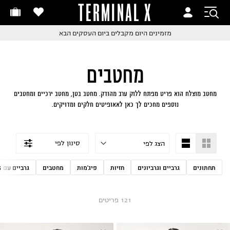
TERMINAL X
זמינים היום
חלפות והחזרות בקליק
החלפות והחזרות בקליק
עם שליח עד הבית!
ם שליח עד הבית!
קבלים ביום העסקים הבא
חלפות והחזרות בקליק
מחטבים
ם שליח עד הבית!
שלוח עד הבית החל מ₪9.9
מחטב מוצלח הוא פריט מפתח ללוק ערב מהודק. מחטב בטן, מחטב ירכיים ומחטבים
נוספים מחכים לך כאן לאאופיטים חלקים ומדויקים.
שלוח חינם מעל ₪249
סינון לפי
תחתונים
גרביים וגרביונים
חזיות
פיג'מות
מחטבים
גרביים עם לו
121
פריטים