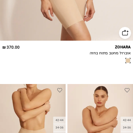
370.00 ₪
ZOHARA
אוברול מחטב פתוח בחזה
42-44
42-44
34-36
34-36