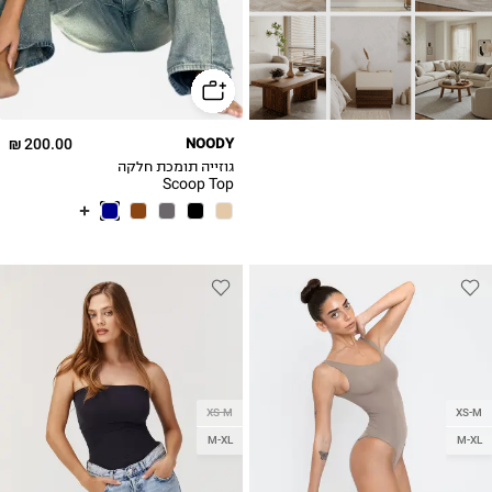
200.00 ₪
NOODY
גוזייה תומכת חלקה
Scoop Top
XS-M
XS-M
M-XL
M-XL