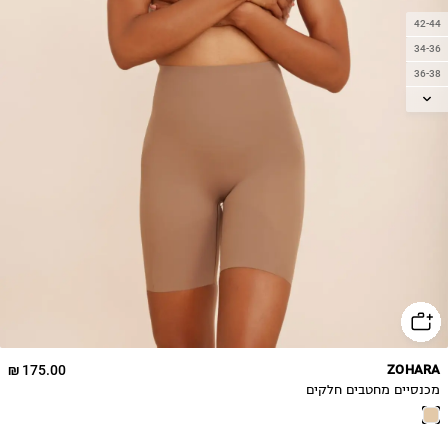
42-44
34-36
36-38
38-40
40-42
46-48
175.00 ₪
ZOHARA
מכנסיים מחטבים חלקים