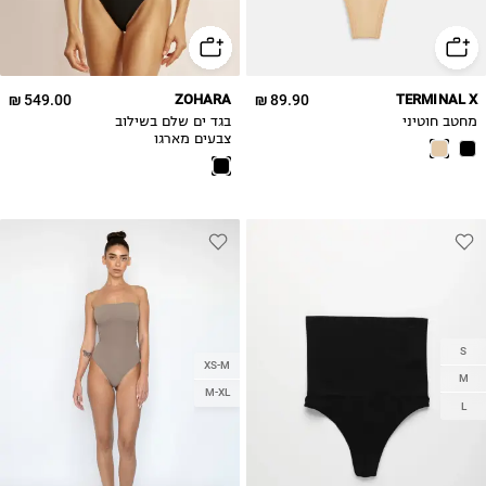
549.00 ₪
ZOHARA
89.90 ₪
TERMINAL X
מחטב חוטיני
בגד ים שלם בשילוב
צבעים מארגו
S
XS-M
M
M-XL
L