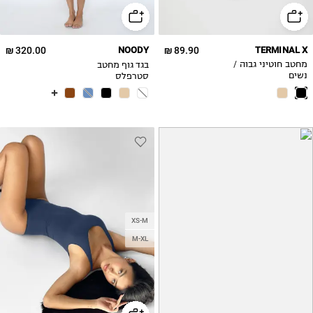
320.00 ₪
NOODY
89.90 ₪
TERMINAL X
בגד גוף מחטב
מחטב חוטיני גבוה /
סטרפלס
נשים
STRAPLESS
BODYSUIT
XS-M
M-XL