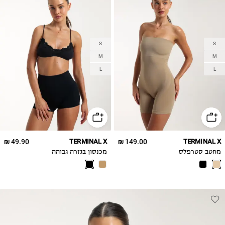
S
S
M
M
L
L
49.90 ₪
TERMINAL X
149.00 ₪
TERMINAL X
מחטב סטרפלס
מכנסון בגזרה גבוהה