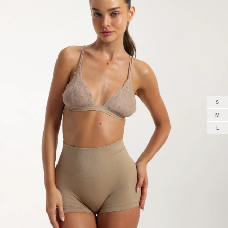
S
M
L