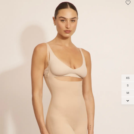
XS
S
M
L
XL
2XL