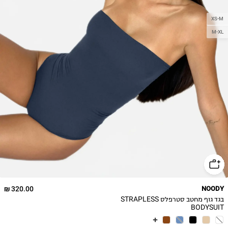
XS-M
M-XL
320.00 ₪
NOODY
בגד גוף מחטב סטרפלס STRAPLESS
BODYSUIT