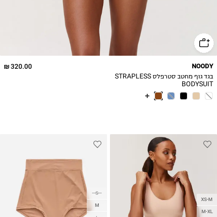
320.00 ₪
NOODY
בגד גוף מחטב סטרפלס STRAPLESS
BODYSUIT
S
XS-M
M
M-XL