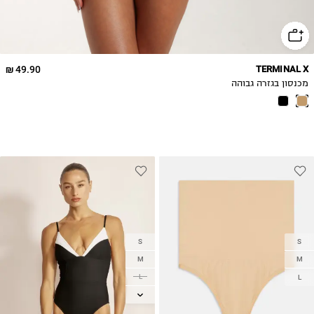
49.90 ₪
TERMINAL X
מכנסון בגזרה גבוהה
S
S
M
M
L
L
XL
2XL