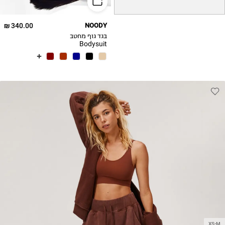
340.00 ₪
NOODY
בגד גוף מחטב
Bodysuit
XS-M