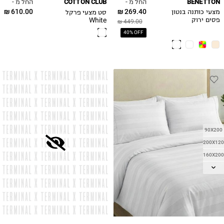
החל מ -
החל מ -
COTTON CLUB
BENETTON
610.00 ₪
269.40 ₪
סט מצעי פרקל
מצעי כותנה בנטון
White
פסים ירוק
449.00 ₪
40% OFF
90X200
200X120
160X200
180X200