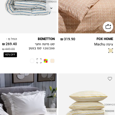
160X200
200X140
180X200
החל מ -
BENETTON
319.90 ₪
FOX HOME
269.40 ₪
ציפה Machu
סט מיטה וחצי
120/200 סמ בנטון
449.00 ₪
פסים כחול
40% OFF
200X120
90X200
150X20