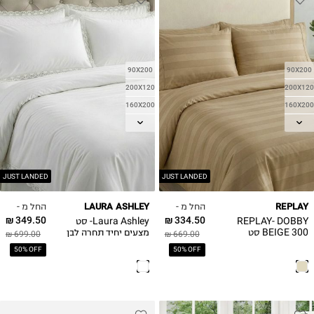
90X200
90X200
200X120
200X120
160X200
160X200
180X200
180X200
JUST LANDED
JUST LANDED
החל מ -
החל מ -
LAURA ASHLEY
REPLAY
349.50 ₪
334.50 ₪
REPLAY- DOBBY
Laura Ashley- סט
BEIGE 300 סט
מצעים יחיד תחרה לבן
699.00 ₪
669.00 ₪
מצעים יחיד סאטן
פרקל 100% כותנה
50% OFF
50% OFF
100% כותנה