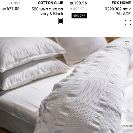
החל מ -
COTTON CLUB
199.96 ₪
FOX HOME
677.00 ₪
ציפה 022X002
סט מצעי סאטן 500
499.90 ₪
Ivory & Black
PALACE
60% OFF
OneSize