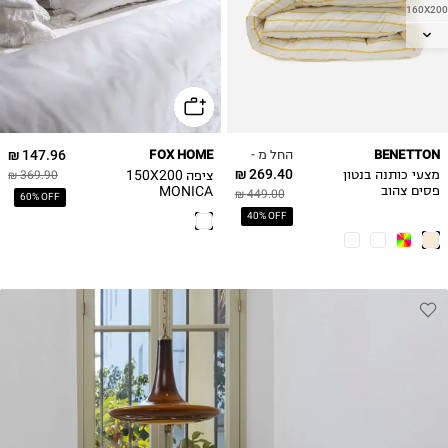
160X200
200X140
180X200
החל מ -
147.96 ₪
FOX HOME
BENETTON
269.40 ₪
ציפה 150X200
מצעי כותנה בנטון
369.90 ₪
MONICA
פסים צהוב
449.00 ₪
60% OFF
40% OFF