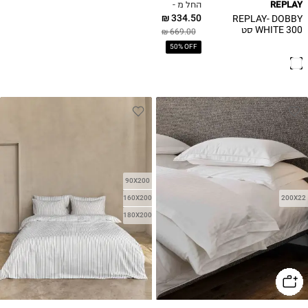
החל מ -
REPLAY
334.50 ₪
REPLAY- DOBBY
WHITE 300 סט
669.00 ₪
מצעים יחיד סאטן
50% OFF
100% כותנה
90X200
160X200
200X22
180X200