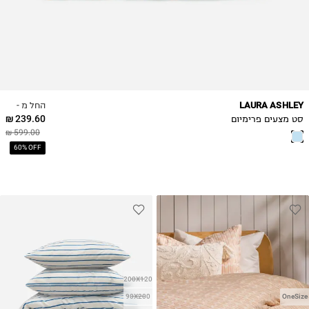
החל מ -
LAURA ASHLEY
239.60 ₪
סט מצעים פרימיום
599.00 ₪
60% OFF
200X120
90X200
OneSize