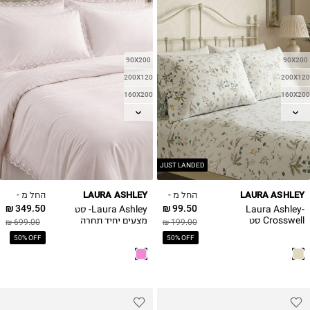
90X200
90X200
200X120
200X120
160X200
160X200
180X200
180X200
JUST LANDED
החל מ -
החל מ -
LAURA ASHLEY
LAURA ASHLEY
349.50 ₪
99.50 ₪
Laura Ashley-
Laura Ashley- סט
Crosswell סט
מצעים יחיד תחרה
699.00 ₪
199.00 ₪
מצעים קיץ יחיד
ורוד פרקל 100%
50% OFF
50% OFF
פרקל 100% כותנה
כותנה