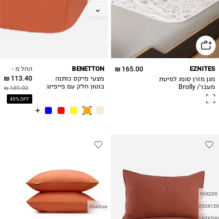
160X200
180X200
החל מ -
BENETTON
165.00 ₪
EZNITES
113.40 ₪
מגן מזרן סופג למיטת
מצעי מיקס כותנה
מעבר/ Brolly
בנטון חלק עם פייפינג
189.00 ₪
Sheets
כתום
40% OFF
90X200
200X120
OneSize
160X200