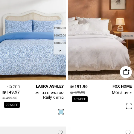
120X200
160X200
OneSize
180X200
90X200
החל מ -
LAURA ASHLEY
191.96 ₪
FOX HOME
149.97 ₪
ציפה Moria
סט מצעים בהדפס
479.90 ₪
פרחוני Raily
499.90 ₪
60% OFF
70% OFF