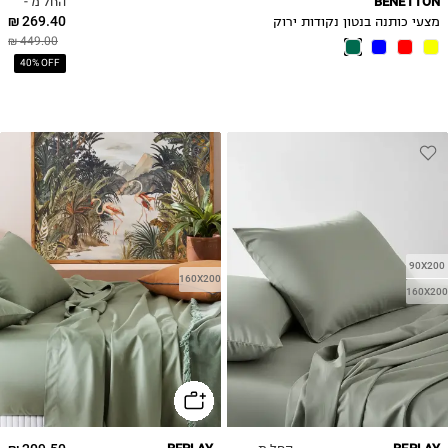
החל מ -
BENETTON
269.40 ₪
מצעי כותנה בנטון נקודות ירוק
449.00 ₪
40% OFF
90X200
160X200
160X200
החל מ -