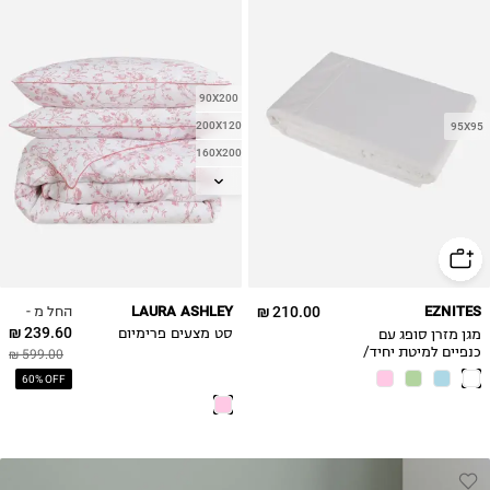
90X200
200X120
95X95
160X200
180X200
החל מ -
LAURA ASHLEY
210.00 ₪
EZNITES
239.60 ₪
מגן מזרן סופג עם
סט מצעים פרימיום
כנפיים למיטת יחיד/
599.00 ₪
Brolly Sheets
60% OFF