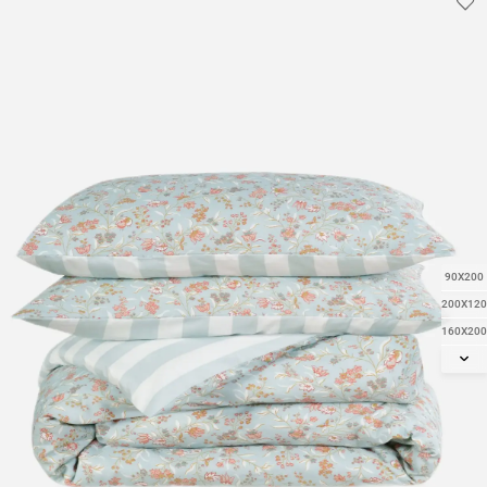
90X200
200X120
160X200
180X200