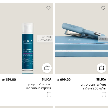
₪159.00
OneSize
ל-100 מ"ל\גרם
159.00 ₪
SILICA
699.00 ₪
SILICA
מחליק רחב טיטניום
סרום חלבון קרטין
גולמי 250 מעלות
לשיקום השיער 100
Silica
מ"ל