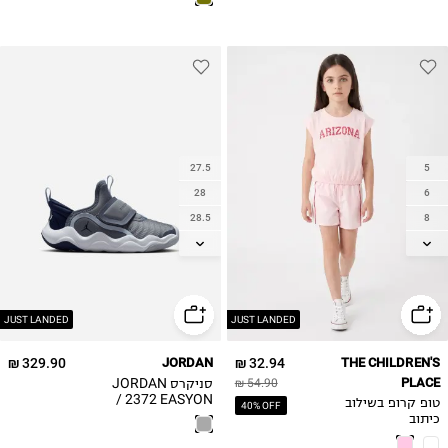
27.5
5
28
6
28.5
8
30
10
31
12
31.5
14
32
JUST LANDED
JUST LANDED
33
329.90 ₪
JORDAN
32.94 ₪
THE CHILDREN'S
34
PLACE
סניקרס JORDAN
54.90 ₪
35
2372 EASYON /
טופ קרופ בשילוב
40% OFF
בנים
כיתוב