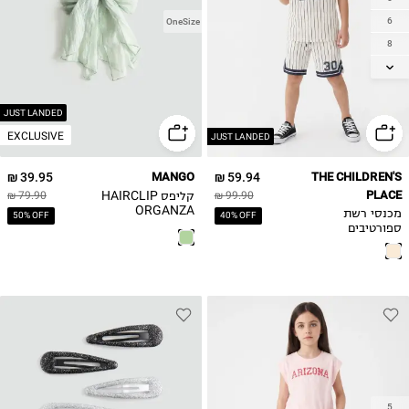
6
OneSize
8
10
12
14
JUST LANDED
EXCLUSIVE
JUST LANDED
39.95 ₪
MANGO
59.94 ₪
THE CHILDREN'S
PLACE
קליפס HAIRCLIP
79.90 ₪
99.90 ₪
ORGANZA
מכנסי רשת
50% OFF
40% OFF
ספורטיבים
5