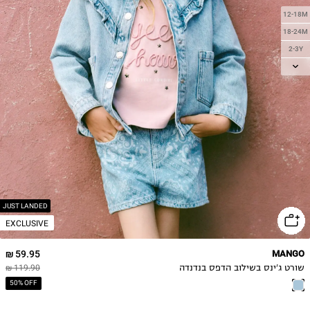
12-18M
18-24M
2-3Y
3-4Y
4-5Y
5-6Y
JUST LANDED
EXCLUSIVE
59.95 ₪
MANGO
שורט ג'ינס בשילוב הדפס בנדנדה
119.90 ₪
50% OFF