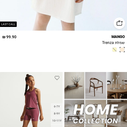
LAST CALL
99.90 ₪
MANGO
שמלת Trenza
6-7Y
8-9Y
10-11Y