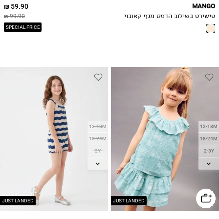
59.90 ₪
MANGO
טישירט בשילוב הדפס מגף קאובוי
99.90 ₪
SPECIAL PRICE
12-18M
12-18M
18-24M
18-24M
2Y
2-3Y
3Y
3-4Y
4Y
4-5Y
5Y
5-6Y
6Y
JUST LANDED
JUST LANDED
7Y