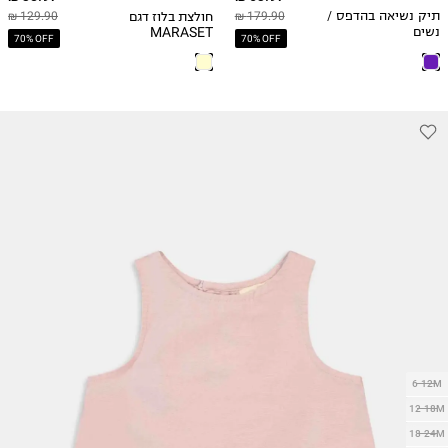
חולצת בלוז דגם
תיק נשיאה בהדפס /
179.90 ₪
129.90 ₪
MARASET
נשים
70% OFF
70% OFF
6-12M
12-18M
18-24M