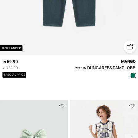
JUST LANDED
69.90 ₪
MANGO
DUNGAREES PAMPLOBB אוברול
129.90 ₪
SPECIAL PRICE
5