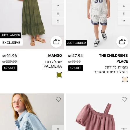
7
6
8
8
9
10
10
12
11
14
JUST LANDED
EXCLUSIVE
12
JUST LANDED
13-14Y
91.96 ₪
MANGO
47.94 ₪
THE CHILDREN'S
PLACE
שמלה דגם
229.90 ₪
79.90 ₪
PALMERA
גופיית כדורסל
60% OFF
40% OFF
בשילוב כיתוב ומספר
6
6