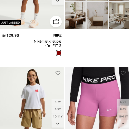
12-13
14
JUST LANDED
129.90 ₪
NIKE
מכנסי אימון Nike
Dri-FIT 3״
6-7Y
6-7Y
8-9Y
8-9Y
10-11Y
10-11Y
12-13
12-13