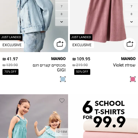
7
7
8
8
9
9
10
10
11
11-12Y
JUST LANDED
JUST LANDED
EXCLUSIVE
EXCLUSIVE
12
13-14Y
41.97 ₪
MANGO
109.95 ₪
MANGO
שמלת Violet
מכנסיים קצרים דגם
139.90 ₪
219.90 ₪
GIGI
70% OFF
50% OFF
12-18M