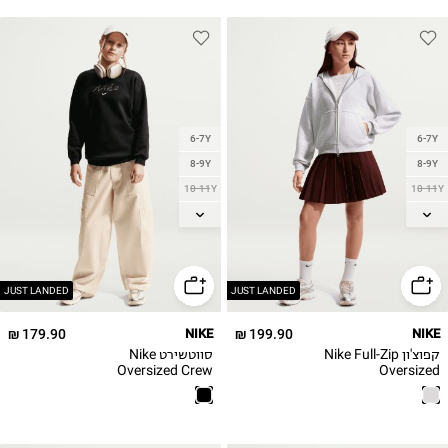
6-7Y
6-7Y
8-9Y
8-9Y
10-11Y
10-11Y
12-13
12-13
14
14
JUST LANDED
JUST LANDED
179.90 ₪
NIKE
199.90 ₪
NIKE
קפוצ'ון Nike Full-Zip
סווטשירט Nike
Oversized Crew
Oversized