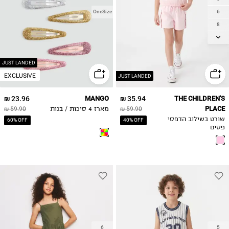
6
OneSize
8
10
12
14
JUST LANDED
EXCLUSIVE
JUST LANDED
23.96 ₪
MANGO
35.94 ₪
THE CHILDREN'S
PLACE
59.90 ₪
מארז 4 סיכות / בנות
59.90 ₪
שורט בשילוב הדפסי
60% OFF
40% OFF
פסים
6
5