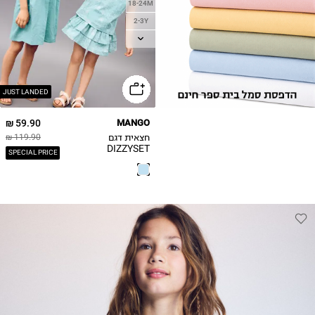
18-24M
2-3Y
3-4Y
4-5Y
5-6Y
JUST LANDED
59.90 ₪
MANGO
חצאית דגם
119.90 ₪
DIZZYSET
SPECIAL PRICE