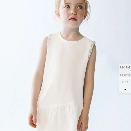
12-18M
18-24M
2-3Y
3-4Y
4-5Y
5-6Y