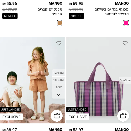
55.96 ₪
MANGO
69.95 ₪
MANGO
מכנסי בגד ים בשילוב
139.90 ₪
מכנסיים קצרים
139.90 ₪
הדפסי לובסטר
סרוגים
60% OFF
50% OFF
12-18M
18-24M
OneSize
2-3Y
3-4Y
4-5Y
5-6Y
JUST LANDED
JUST LANDED
EXCLUSIVE
EXCLUSIVE
38.97 ₪
MANGO
53.97 ₪
MANGO