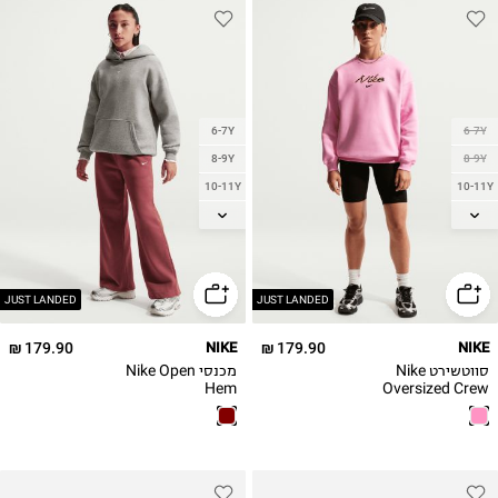
6-7Y
6-7Y
8-9Y
8-9Y
10-11Y
10-11Y
12-13
12-13
14
14
JUST LANDED
JUST LANDED
179.90 ₪
NIKE
179.90 ₪
NIKE
סווטשירט Nike
מכנסי Nike Open
Hem
Oversized Crew