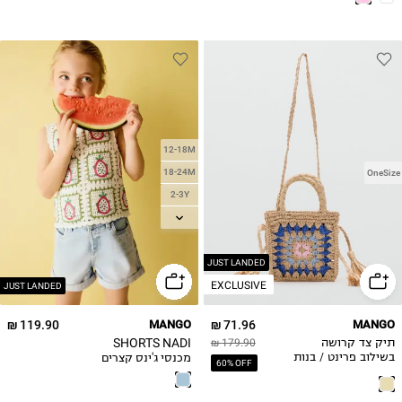
12-18M
18-24M
OneSize
2-3Y
3-4Y
4-5Y
5-6Y
JUST LANDED
EXCLUSIVE
JUST LANDED
119.90 ₪
MANGO
71.96 ₪
MANGO
SHORTS NADI
תיק צד קרושה
179.90 ₪
מכנסי ג'ינס קצרים
בשילוב פרינט / בנות
60% OFF