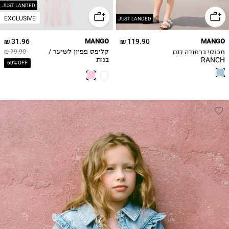
5-6Y
JUST LANDED
EXCLUSIVE
JUST LANDED
31.96 ₪
MANGO
119.90 ₪
MANGO
מכנסי ברמודה דגם
קליפס פפיון לשיער /
79.90 ₪
RANCH
בנות
60% OFF