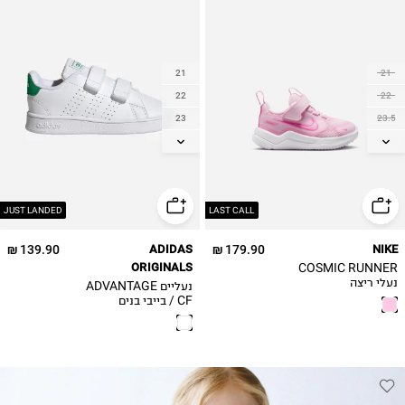
21
21
22
22
23
23.5
23.5
25
24
26
25
27
25.5
JUST LANDED
LAST CALL
26
139.90 ₪
ADIDAS
179.90 ₪
NIKE
26.5
ORIGINALS
COSMIC RUNNER
27
נעלי ריצה
נעליים ADVANTAGE
CF / בייבי בנים