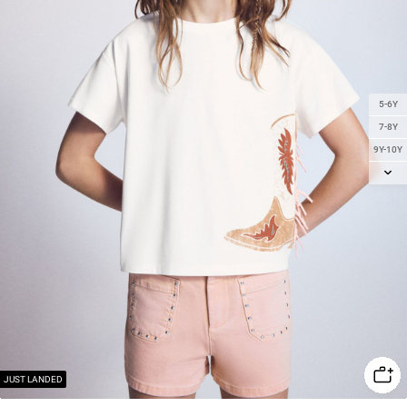
5-6Y
7-8Y
9Y-10Y
11-12Y
13-14Y
JUST LANDED