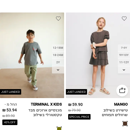
12-18M
7-8Y
18-24M
9Y-10Y
2Y
11-12Y
3Y
13-14Y
4Y
5Y
6Y
JUST LANDED
JUST LANDED
7Y
החל מ -
TERMINAL X KIDS
59.90 ₪
MANGO
53.94 ₪
טישירט בשילוב
79.90 ₪
מכנסיים ארוכים מבד
שרוולים תפוחים
טקסטורלי בשילוב
89.90 ₪
SPECIAL PRICE
גומי מותן
40% OFF