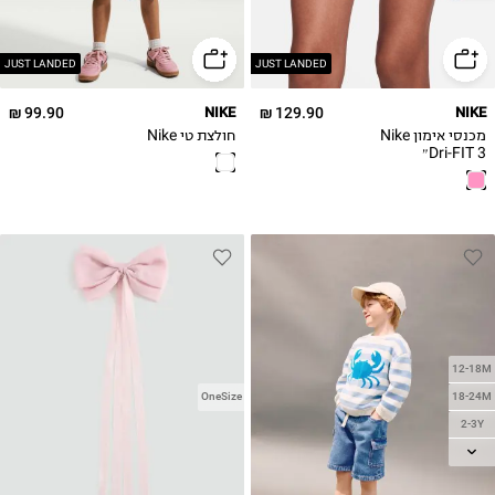
14
14
JUST LANDED
JUST LANDED
99.90 ₪
NIKE
129.90 ₪
NIKE
מכנסי אימון Nike
חולצת טי Nike
Dri-FIT 3״
12-18M
18-24M
OneSize
2-3Y
3-4Y
4-5Y