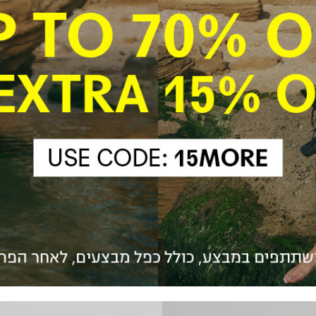
הכניסו מייל
הרשמה
אני רוצה לקבל מטרמינל איקס מידע ופרסום על הטבות,
עדכונים וקולקציות חדשות באמצעי התקשרות
והטכנולוגיה השונים כגון: דוא"ל/ סמס/ וואטסאפ ועוד.
ידוע לי כי באפשרותי לבטל את ההסכמה בכל עת באיזור
האישי או בפנייה לsupport@terminalx.com. למידע
נוסף על אופן השימוש במידע האישי ראו את
מדיניות
הפרטיות.