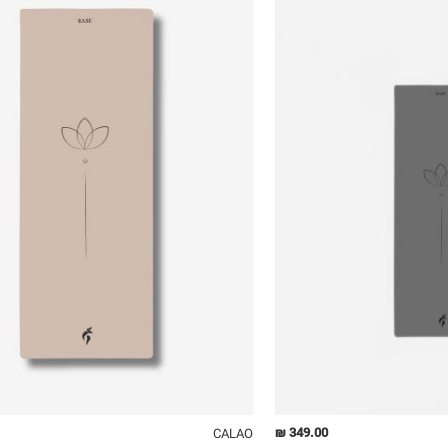
OneSize
349.00 ₪
CALAO