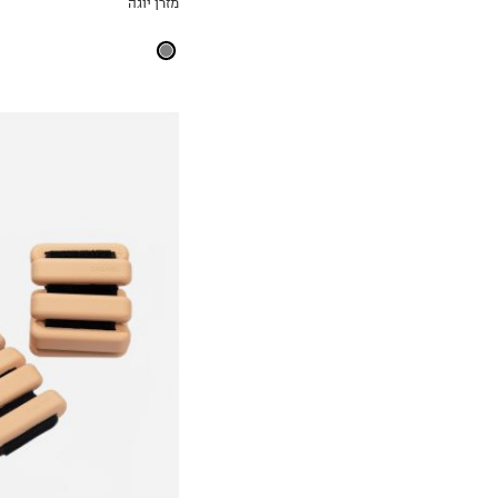
מזרן יוגה
MY LIST
OneSize