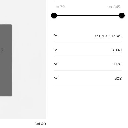
₪
79
₪
349
פעילות ספורט
הדפס
OneSize
מידה
צבע
CALAO