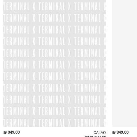
OneSize
349.00 ₪
349.00 ₪
CALAO