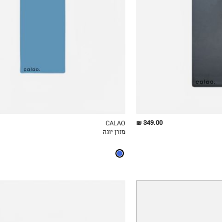
OneSize
349.00 ₪
CALAO
מזרן יוגה
ICKVIEW
MY LIST
QUICKVIEW