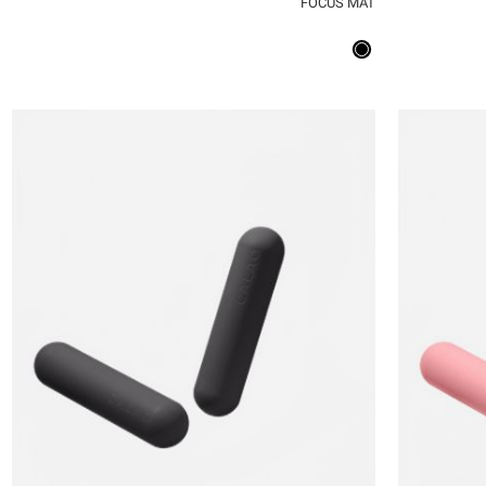
FOCUS MAT
QUICKVIEW
MY LIST
QU
OneSize