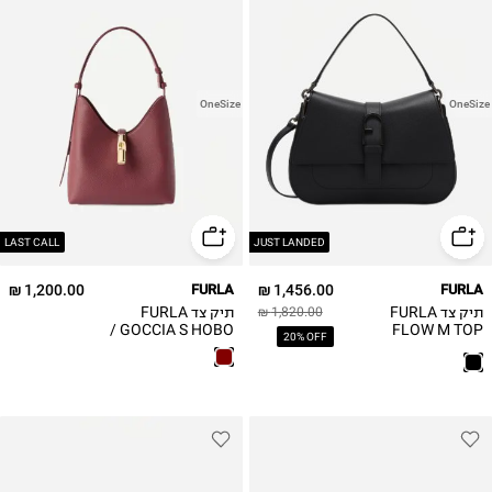
OneSize
OneSize
LAST CALL
JUST LANDED
1,200.00 ₪
FURLA
1,456.00 ₪
FURLA
תיק צד FURLA
תיק צד FURLA
1,820.00 ₪
GOCCIA S HOBO /
FLOW M TOP
20% OFF
HANDLE / נשים
נשים