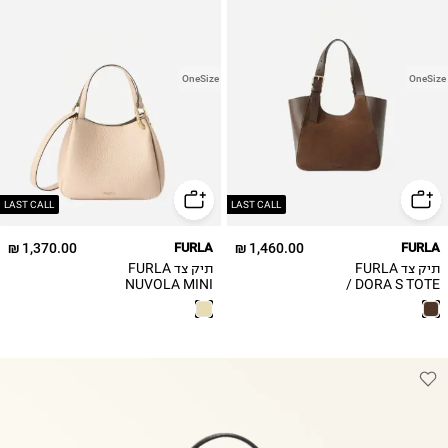
OneSize
OneSize
LAST CALL
LAST CALL
1,370.00 ₪
FURLA
1,460.00 ₪
FURLA
תיק צד FURLA
תיק צד FURLA
NUVOLA MINI
DORA S TOTE /
נשים
TOTE / נשים