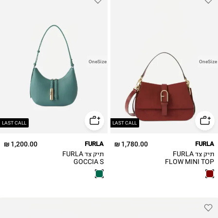
OneSize
OneSize
LAST CALL
LAST CALL
1,200.00 ₪
FURLA
1,780.00 ₪
FURLA
תיק צד FURLA
תיק צד FURLA
GOCCIA S
FLOW MINI TOP
HANDLE / נשים
SHOULDER BAG /
נשים