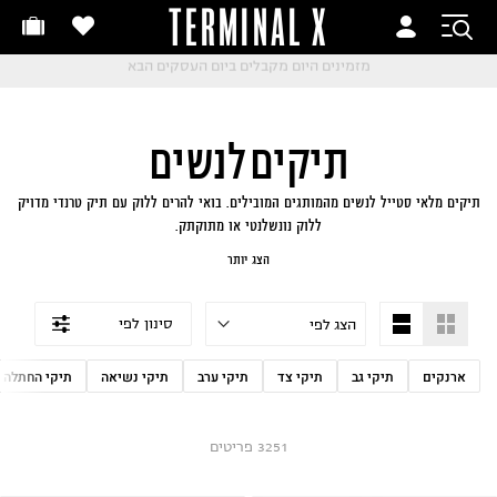
TERMINAL X
זמינים היום
חלפות והחזרות בקליק
החלפות והחזרות בקליק
עם שליח עד הבית!
ם שליח עד הבית!
קבלים ביום העסקים הבא
חלפות והחזרות בקליק
תיקים לנשים
ם שליח עד הבית!
שלוח עד הבית החל מ₪9.9
תיקים מלאי סטייל לנשים מהמותגים המובילים. בואי להרים ללוק עם תיק טרנדי מדויק
ללוק נונשלנטי או מתוקתק.
שלוח חינם מעל ₪249
תיקי יד מדויקים, שופרס קלילים, תיקי גב שווים ועוד מלא תיקי ערב ויום מהממים
הצג יותר
שתרצי לקחת איתך לכל מקום.
סינון לפי
ארנקים
תיקי גב
תיקי צד
תיקי ערב
תיקי נשיאה
תיקי החתלה
3251
פריטים