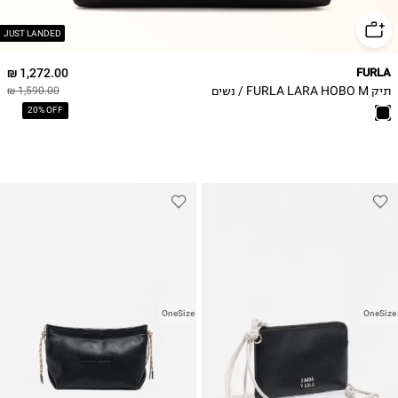
JUST LANDED
1,272.00 ₪
FURLA
תיק FURLA LARA HOBO M / נשים
1,590.00 ₪
20% OFF
OneSize
OneSize