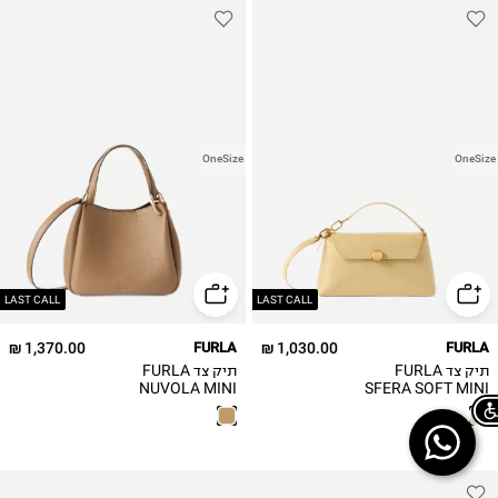
OneSize
OneSize
LAST CALL
LAST CALL
1,370.00 ₪
FURLA
1,030.00 ₪
FURLA
תיק צד FURLA
תיק צד FURLA
NUVOLA MINI
SFERA SOFT MINI
CROSSBODY TOP
TOTE / נשים
HANDLE / נשים
Chat on WhatsApp