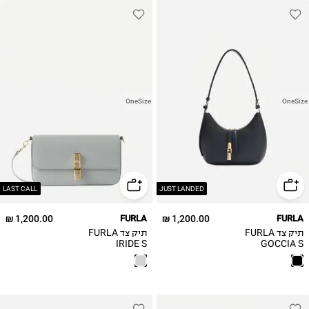
OneSize
OneSize
LAST CALL
JUST LANDED
1,200.00 ₪
FURLA
1,200.00 ₪
FURLA
תיק צד FURLA
תיק צד FURLA
IRIDE S
GOCCIA S
CROSSBODY /
SHOULDER BAG /
נשים
נשים