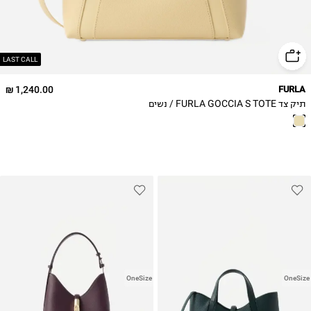
LAST CALL
1,240.00 ₪
FURLA
תיק צד FURLA GOCCIA S TOTE / נשים
OneSize
OneSize