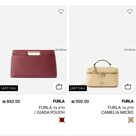
OneSize
OneSize
LAST CALL
LAST CALL
860.00 ₪
FURLA
900.00 ₪
FURLA
תיק צד FURLA
תיק צד FURLA
GIADA POUCH /
CAMELIA MICRO
VANITY CASE
נשים
CROSSBODY /
נשים