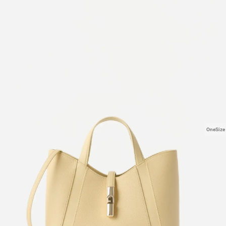
OneSize