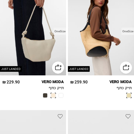
OneSize
OneSize
JUST LANDED
JUST LANDED
229.90 ₪
VERO MODA
259.90 ₪
VERO MODA
תיק כתף
תיק כתף