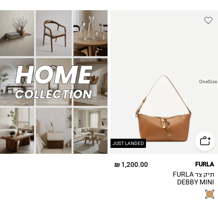
OneSize
JUST LANDED
1,200.00 ₪
FURLA
תיק צד FURLA
DEBBY MINI
SHOULDER BAG /
נשים