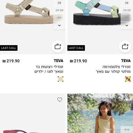
28
28
29-30
29-30
31
31
32
32
33-34
33-34
35
35
LAST CALL
LAST CALL
219.90 ₪
TEVA
219.90 ₪
TEVA
סנדלי פלטפורמה
סנדלי רצועות בד
מולטי קולור עם פאץ'
ופאץ' לוגו / ילדים
לוגו / ילדים
5-6