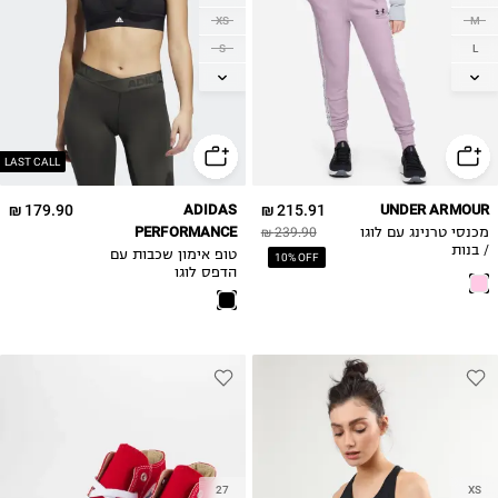
XS
M
S
L
M
XL
L
LAST CALL
179.90 ₪
ADIDAS
215.91 ₪
UNDER ARMOUR
PERFORMANCE
מכנסי טרנינג עם לוגו
239.90 ₪
/ בנות
טופ אימון שכבות עם
10% OFF
הדפס לוגו
27
XS