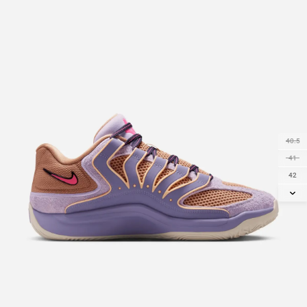
40.5
41
42
42.5
43
44
44.5
45
45.5
46