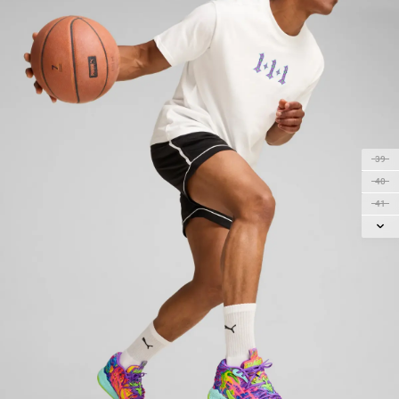
39
40
41
42
43
44
44.5
45
46