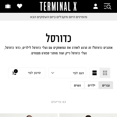
TERMINAL X
זמינים היום
חלפות והחזרות בקליק
החלפות והחזרות בקליק
עם שליח עד הבית!
ם שליח עד הבית!
קבלים ביום העסקים הבא
חלפות והחזרות בקליק
כדורסל
ם שליח עד הבית!
שלוח עד הבית החל מ₪9.9
אוהבים כדורסל? זה הרגע לשדרג את המשחקים עם נעלי כדורסל לילדים, כדור כדורסל,
נעלי כדורסל נייק ועוד מותגי ספורט מנצחים.
שלוח חינם מעל ₪249
1
סינון לפי
גברים
ילדים
נשים
63
פריטים