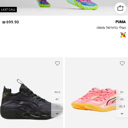
LAST CALL
699.90 ₪
PUMA
נעלי כדורסל פומה
40.5
51
41
42
42
42.5
42.5
43
43
44
44
44.5