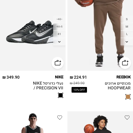
40
S
40.5
M
41
L
42
XL
42.5
2XL
43
44
44.5
349.90 ₪
NIKE
224.91 ₪
REEBOK
45
מכנסיים ארוכים
נעלי כדורסל NIKE
249.90 ₪
45.5
PRECISION VII /
HOOPWEAR
10% OFF
גברים
46
47
47.5
48.5
49.5