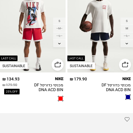
S
S
M
M
L
L
XL
XL
2XL
2XL
3XL
3XL
LAST CALL
LAST CALL
SUSTAINABLE
SUSTAINABLE
4XL
134.93 ₪
NIKE
179.90 ₪
NIKE
מכנסי כדורסל DF
מכנסי כדורסל DF
179.90 ₪
DNA ACD 8IN
DNA ACD 8IN
25% OFF