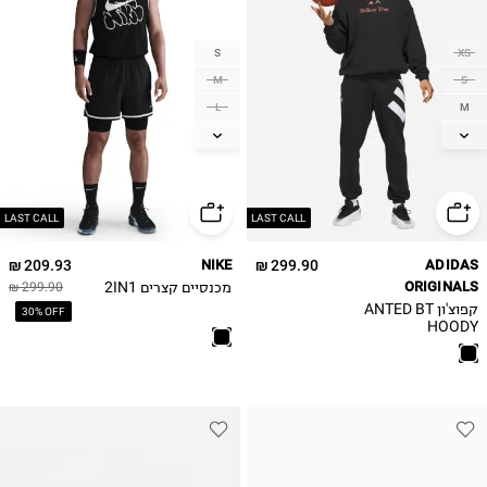
S
XS
M
S
L
M
XL
L
XL
2XL
2XL
LAST CALL
LAST CALL
209.93 ₪
NIKE
299.90 ₪
ADIDAS
ORIGINALS
מכנסיים קצרים 2IN1
299.90 ₪
קפוצ'ון ANTED BT
30% OFF
HOODY