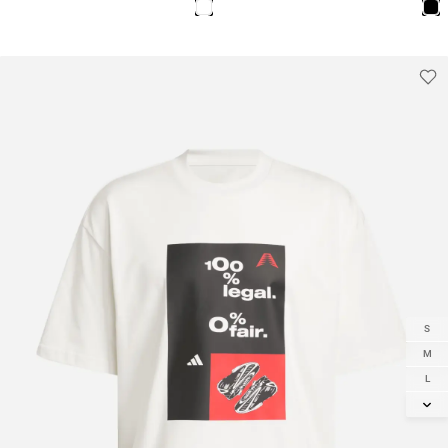
S
M
L
XL
2XL