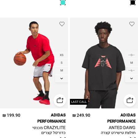
48 2\3
49 1\3
XS
S
S
M
M
L
L
XL
XL
2XL
LAST CALL
199.90 ₪
ADIDAS
249.90 ₪
ADIDAS
PERFORMANCE
PERFORMANCE
ANTED DAWG
CRAZYLITE מכנסי
חולצת טישירט קצרה
כדורסל קצרים