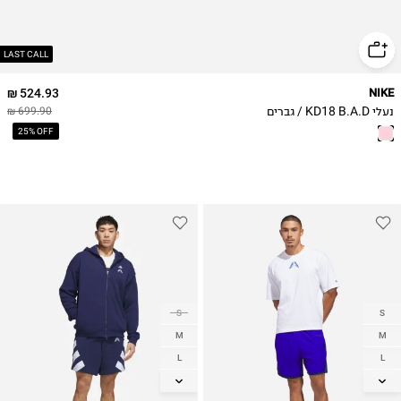
47
47.5
LAST CALL
524.93 ₪
NIKE
נעלי KD18 B.A.D / גברים
699.90 ₪
25% OFF
S
S
M
M
L
L
XL
XL