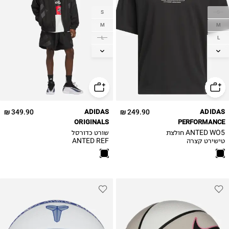
S
S
M
M
L
L
XL
XL
2XL
2XL
349.90 ₪
ADIDAS
249.90 ₪
ADIDAS
ORIGINALS
PERFORMANCE
ANTED WO5 חולצת
שורט כדורסל
טישירט קצרה
ANTED REF
SHORT / גברים