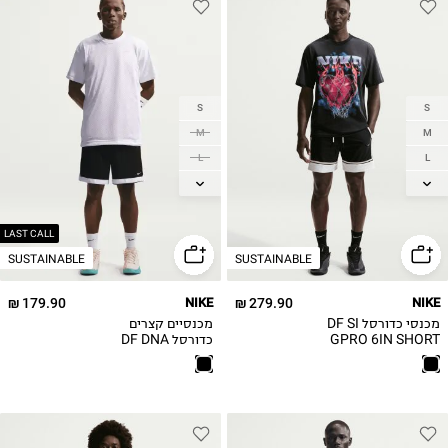
S
S
M
M
L
L
XL
XL
2XL
2XL
3XL
3XL
LAST CALL
SUSTAINABLE
SUSTAINABLE
4XL
4XL
179.90 ₪
NIKE
279.90 ₪
NIKE
מכנסי כדורסל DF SI
מכנסיים קצרים
GPRO 6IN SHORT
כדורסל DF DNA
ACD 8IN