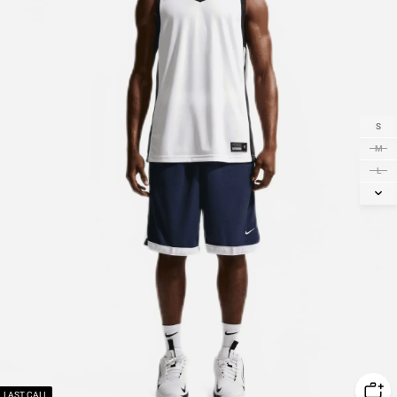
S
M
L
XL
2XL
LAST CALL