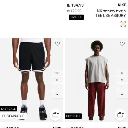
134.93 ₪
NIKE
חולצת כדורסל NK
179.90 ₪
TEE LSE ASBURY
25% OFF
HC
S
S
M
M
L
L
XL
XL
2XL
2XL
3XL
LAST CALL
SUSTAINABLE
LAST CALL