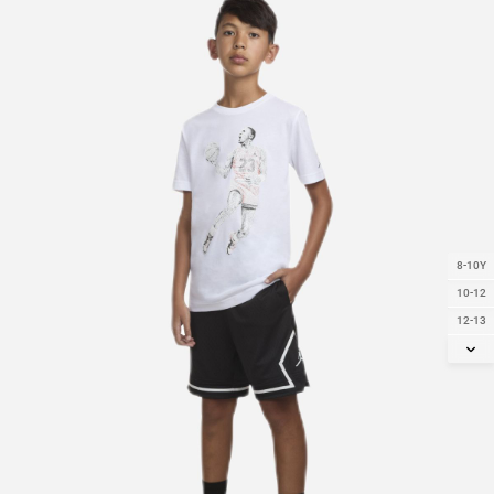
8-10Y
10-12
12-13
13-15