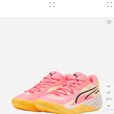
IMMORTALITY 4 /
34
בנים
35
36
37
37.5
38
38.5