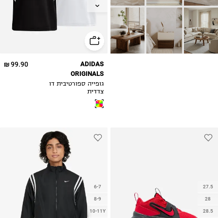
13-14Y
15-16
99.90 ₪
ADIDAS
ORIGINALS
גופייה ספורטיבית דו
צדדית
6-7
27.5
8-9
28
10-11Y
28.5