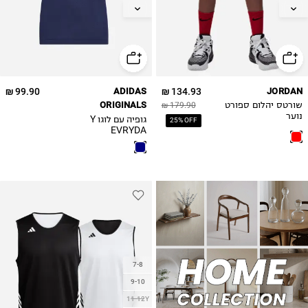
13-14Y
13-15
15-16
99.90 ₪
ADIDAS
134.93 ₪
JORDAN
ORIGINALS
שורטס יהלום ספורט
179.90 ₪
נוער
גופיה עם לוגו Y
25% OFF
EVRYDA
7-8
9-10
11-12Y