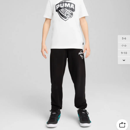
5-6
7-8
9-10
11-12Y
13-14Y
15-16