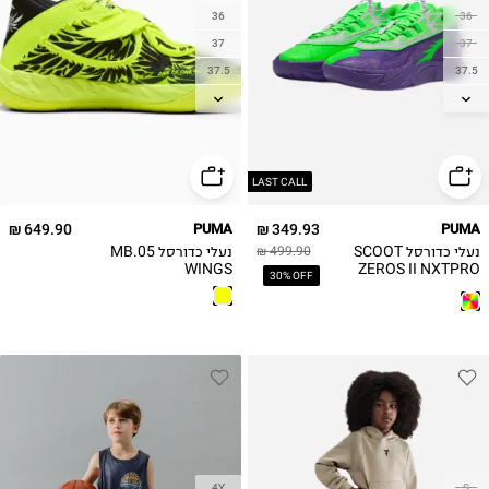
36
36
37
37
37.5
37.5
38
38
38.5
38.5
39
39
40
40
LAST CALL
40.5
649.90 ₪
PUMA
349.93 ₪
PUMA
נעלי כדורסל SCOOT
נעלי כדורסל MB.05
499.90 ₪
WINGS
ZEROS II NXTPRO
30% OFF
HOOPS
4Y
S