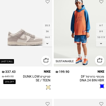
35.5
6-7
36
8-9
36.5
10-11Y
37.5
12-13
38
14
38.5
SUSTAINABLE
39
LAST CALL
40
337.43 ₪
NIKE
199.90 ₪
NIKE
מכנסי כדורסל DF
סניקרס DUNK LOW
449.90 ₪
SE / TEEN
DNA 24 8IN HBR
25% OFF