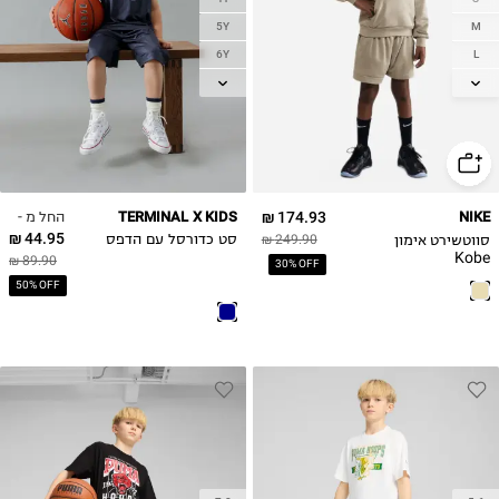
5Y
M
6Y
L
7Y
XL
8Y
9Y
10Y
החל מ -
TERMINAL X KIDS
174.93 ₪
NIKE
44.95 ₪
סווטשירט אימון
249.90 ₪
סט כדורסל עם הדפס
Kobe
89.90 ₪
30% OFF
50% OFF