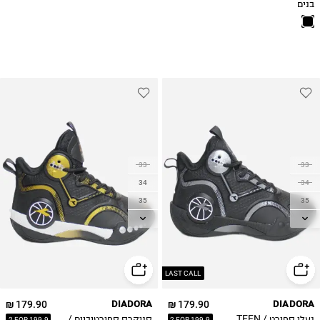
בנים
33
33
34
34
35
35
36
36
37
37
38
38
39
39
LAST CALL
179.90 ₪
DIADORA
179.90 ₪
DIADORA
נעלי ספורט / TEEN
סניקרס ספורטיביים /
2 FOR 199.9
2 FOR 199.9