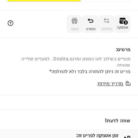
הוספה לסל
3
אספקה
החלפה
החזרה
מתנה
פרטים:
3
מגפיים בשילוב לוגו המותג ומדגם Drizlita . למגפיים סולייה
שטוחה.
פריט זה ניתן להחזרה בלבד ולא להחלפה*
מדריך מידות
שווה לדעת!
זמן אספקה לפריט זה:
עד 3 ימי עסקים