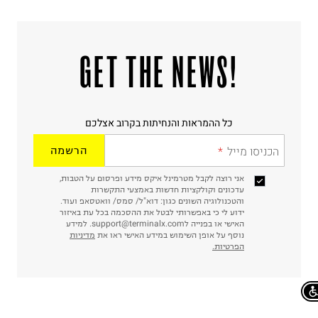
!GET THE NEWS
כל ההמראות והנחיתות בקרוב אצלכם
הכניסו מייל
הרשמה
אני רוצה לקבל מטרמינל איקס מידע ופרסום על הטבות,
עדכונים וקולקציות חדשות באמצעי התקשרות
והטכנולוגיה השונים כגון: דוא"ל/ סמס/ וואטסאפ ועוד.
ידוע לי כי באפשרותי לבטל את ההסכמה בכל עת באיזור
האישי או בפנייה לsupport@terminalx.com. למידע
נוסף על אופן השימוש במידע האישי ראו את
מדיניות
הפרטיות.