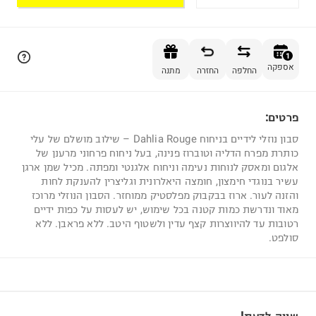
הוספה לסל
1
אספקה
החלפה
החזרה
מתנה
פרטים:
1
סבון נוזלי לידיים בניחוח Dahlia Rouge – שילוב מושלם של עלי
כותרת מפרח הדליה וטוברוז פנינה, בעל ניחוח פרחוני מרענן של
אלגום ומאסק לנוחות נעימה וניחוח אלגנטי ומפתה. מכיל שמן ארגן
עשיר בנוגדי חימצון, חומצה היאלרונית וגליצרין להענקת לחות
והזנה לעור. ארוז בבקבוק מפלסטיק ממוחזר. הסבון הנוזלי מרוכז
מאוד ונדרשת כמות קטנה בכל שימוש, יש לעסות על כפות ידיים
רטובות עד להיווצרות קצף עדין ולשטוף היטב. ללא פראבן. ללא
סולפט.