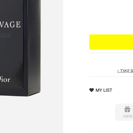
 קארד ›
MY LIST
מתנה