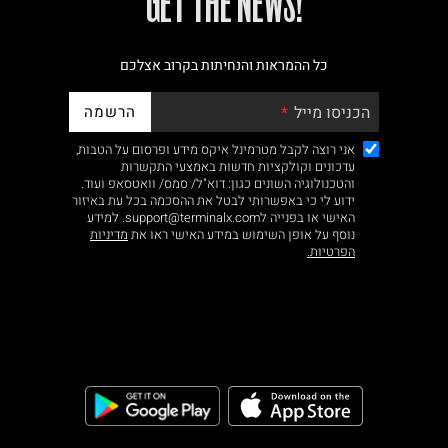
!GET THE NEWS
כל ההמראות והנחיתות בקרוב אצלכם
הרשמה
הכניסו מייל
אני רוצה לקבל מטרמינל איקס מידע ופרסום על הטבות,
עדכונים וקולקציות חדשות באמצעי התקשרות
והטכנולוגיה השונים כגון: דוא"ל/ סמס/ וואטסאפ ועוד.
ידוע לי כי באפשרותי לבטל את ההסכמה בכל עת באיזור
האישי או בפנייה לsupport@terminalx.com. למידע
נוסף על אופן השימוש במידע האישי ראו את
מדיניות
הפרטיות.