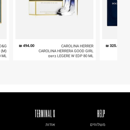
3. מוצרי טיפוח ניתן להחזיר סגורים באריזתם המקורית
להחזיר לקים.
4. לא ניתן להחזיר ויטמינים ותוספי תזונה.
5. יש להחזיר את כל הפריטים עם התוויות.
6. נעליים ניתן להחזיר רק בקופסתם המקורית בלבד.
494.00 ₪
325.00 ₪
D&G
CAROLINA HERRER
 (M)
CAROLINA HERRERA GOOD GIRL
LEGERE W EDP 80 ML בושם
00 ML
פריט זה הינו פריט שביר
ניתן להחזירו ע"י שליח בלבד.
TERMINAL X
HELP
משלוחים
אודות