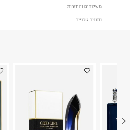
משלוחים והחזרות
Dior
נתונים טכניים
לבחירת בשיטת המשלוח המתאימה לכם,
נא ללחוץ כאן
חדשה, נשיות מוחלטת שלא יחסר לה דבר.
הזמנתם והתחרטתם?
הבשמים מבוססים על 
הרכב בד/חומר
:
100% כותנה
כדוגמת הורד והיסמין.
₪) לזמן מוגבל! חינם בהזמנות מעל 500 ₪.
לפרטים נא
ארץ ייצור
:
בלגיה
בית דיור מעניק לנשים ולגברים שלהן ניחוחות ייחודיי
ניתן גם להחזיר את החבילה דרך דואר ישראל ללא תשל
היבואן
ריח. מוזמנים להתמכר מההרחה הראשונה.
כאן
.
סנס יבוא ושיווק בע"מ
יצחק רגר 2, באר שבע.
לפני החזרת החבילה, חשוב להדביק את מדבקת הגוביי
ח.פ. 515569150
במקום בו הודבקה הכתובת שלכם.
פריטים שבירים יש להחזיר עם שליח דרך ממשק ההחז
בהתאם לתנאי השימוש.
חשוב לשים לב:
1. לא ניתן להחזיר פריטים שבירים דרך הדואר.
2. לא ניתן להחזיר חולצות בי"ס מודפסות בהדפסה אישית.