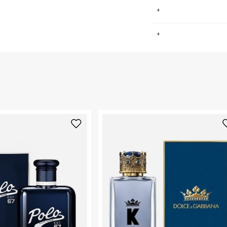
כשכריסטיאן דיור יצר את בית האופנה שלו בשנת 1946, הוא דמיין נשיות
.
צמחים מאזור GRASSEבפרובאנס שבצרפת
החזרות / החלפות בקליק עם שליח עד הבית ב-14.9 ₪ (במקום ב-19.9
 ללחוץ כאן
.
ם ממגוון משפחות
ום.
למידע נא ללחוץ
נא על גבי החבילה
רות באתר בלבד