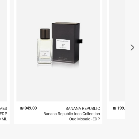
קריית שדה התעופה
במקום בו הודבקה הכתובת שלכם.
ח.פ. 515722536
פריטים שבירים יש להחזיר עם שליח דרך ממשק ההחז
בהתאם לתנאי השימוש.
חשוב לשים לב:
1. לא ניתן להחזיר פריטים שבירים דרך הדואר.
2. לא ניתן להחזיר חולצות בי"ס מודפסות בהדפסה אישית.
3. מוצרי טיפוח ניתן להחזיר סגורים באריזתם המקורית
להחזיר לקים.
4. לא ניתן להחזיר ויטמינים ותוספי תזונה.
5. יש להחזיר את כל הפריטים עם התוויות.
6. נעליים ניתן להחזיר רק בקופסתם המקורית בלבד.
349.00 ₪
199.00 ₪
MES
BANANA REPUBLIC
 EDP
Banana Republic Icon Collection
Oud Mosaic -EDP
100 ML
פריט זה הינו פריט שביר
ניתן להחזירו ע"י שליח בלבד.