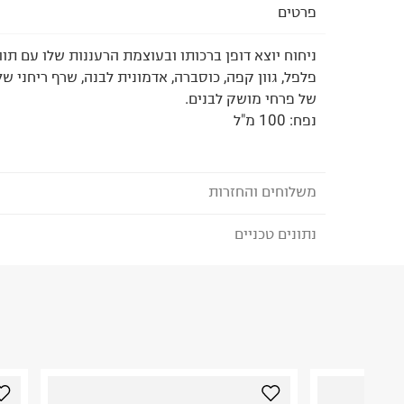
פרטים
ניחוח יוצא דופן ברכותו ובעוצמת הרעננות שלו עם תוו
פלפל, גוון קפה, כוסברה, אדמונית לבנה, שרף ריחני של
של פרחי מושק לבנים.
נפח: 100 מ"ל
משלוחים והחזרות
נתונים טכניים
לבחירת בשיטת המשלוח המתאימה לכם,
נא ללחוץ כאן
הזמנתם והתחרטתם?
הרכב בד/חומר
:
טקסטיל
₪) לזמן מוגבל! חינם בהזמנות מעל 500 ₪.
לפרטים נא
ארץ ייצור
:
סין
ניתן גם להחזיר את החבילה דרך דואר ישראל ללא תשל
היבואן
כאן
.
טרמינל איקס אונליין בע"מ
בית פוקס-רח' החרמון
לפני החזרת החבילה, חשוב להדביק את מדבקת הגוביי