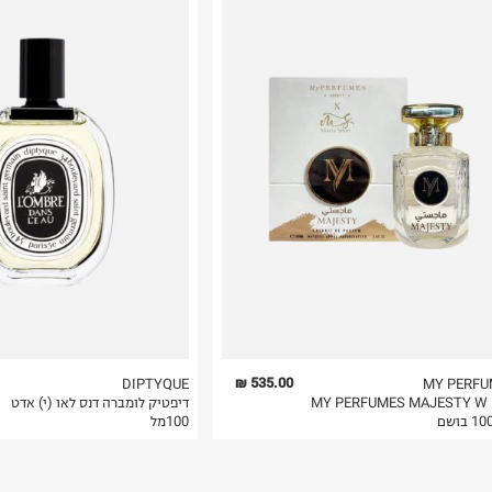
רות באתר בלבד
 בלבד. לא ניתן
535.00 ₪
DIPTYQUE
MY PERFU
MY PERFUMES MAJESTY W
דיפטיק לומברה דנס לאו (י) אדט
 בושם
100מל