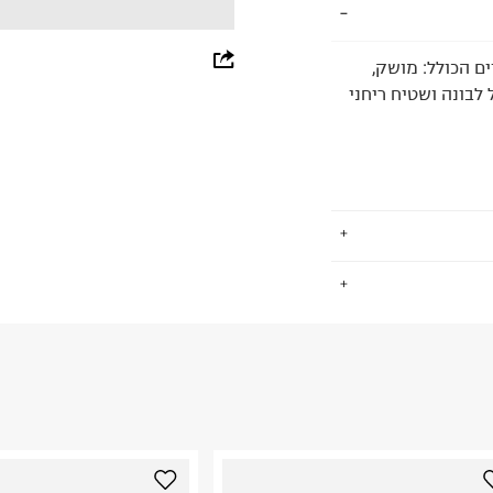
whatsapp
ים הכולל: מושק,
 לבונה ושטיח ריחני
facebook
pinterest
copy link
.
החזרות / החלפות בקליק עם שליח עד הבית ב-14.9 ₪ (במקום ב-19.9
 ללחוץ כאן
.
ום.
למידע נא ללחוץ
נא על גבי החבילה