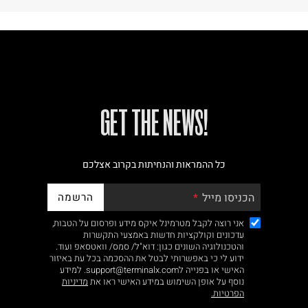
!GET THE NEWS
כל ההמראות והנחיתות בקרוב אצלכם
הרשמה
הכניסו מייל
אני רוצה לקבל מטרמינל איקס מידע ופרסום על הטבות,
עדכונים וקולקציות חדשות באמצעי התקשרות
והטכנולוגיה השונים כגון: דוא"ל/ סמס/ וואטסאפ ועוד.
ידוע לי כי באפשרותי לבטל את ההסכמה בכל עת באיזור
האישי או בפנייה לsupport@terminalx.com. למידע
נוסף על אופן השימוש במידע האישי ראו את
מדיניות
הפרטיות.