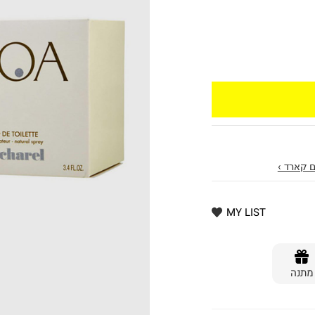
 קארד ›
MY LIST
מתנה