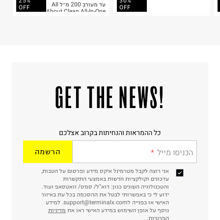
25%
30%
עד מעורב 200 מ״ל All
OFF
OFF
About Clean All-In-One
Cleansing Mic
!GET THE NEWS
כל ההמראות והנחיתות בקרוב אצלכם
הכניסו מייל
הרשמה
אני רוצה לקבל מטרמינל איקס מידע ופרסום על הטבות,
עדכונים וקולקציות חדשות באמצעי התקשרות
והטכנולוגיה השונים כגון: דוא"ל/ סמס/ וואטסאפ ועוד.
ידוע לי כי באפשרותי לבטל את ההסכמה בכל עת באיזור
האישי או בפנייה לsupport@terminalx.com. למידע
נוסף על אופן השימוש במידע האישי ראו את
מדיניות
הפרטיות.