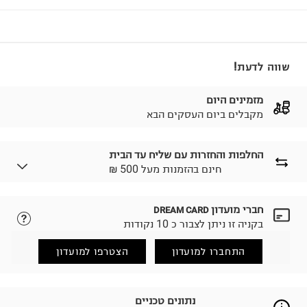
שווה לדעת!
מזמינים היום
מקבלים ביום העסקים הבא
החלפות והחזרות עם שליח עד הבית
₪ חינם בהזמנות מעל 500
חברי מועדון
DREAM CARD
לבחירת בשיטת המשלוח המתאימה לכם,
נא ללחוץ כאן.
בקניה זו ניתן לצבור כ 10 נקודות
הזמנתם והתחרטתם?
החזרות / החלפות בקליק עם שליח עד הבית ב-14.9 ₪
התחברו למועדון
הצטרפו למועדון
(במקום ב-19.9 ₪) לזמן מוגבל! חינם בהזמנות מעל 500 ₪.
לפרטים נא ללחוץ כאן
.
ניתן גם להחזיר את החבילה דרך דואר ישראל ללא תשלום.
נתונים טכניים
למידע נא ללחוץ כאן
.